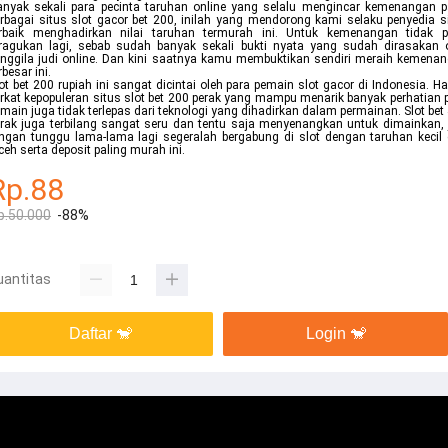
anyak sekali para pecinta taruhan online yang selalu mengincar kemenangan 
rbagai situs slot gacor bet 200, inilah yang mendorong kami selaku penyedia s
erbaik menghadirkan nilai taruhan termurah ini. Untuk kemenangan tidak p
iragukan lagi, sebab sudah banyak sekali bukti nyata yang sudah dirasakan 
nggila judi online. Dan kini saatnya kamu membuktikan sendiri meraih kemena
rbesar ini.
ot bet 200 rupiah ini sangat dicintai oleh para pemain slot gacor di Indonesia. Hal
rkat kepopuleran situs slot bet 200 perak yang mampu menarik banyak perhatian 
main juga tidak terlepas dari teknologi yang dihadirkan dalam permainan. Slot bet
rak juga terbilang sangat seru dan tentu saja menyenangkan untuk dimainkan, 
ngan tunggu lama-lama lagi segeralah bergabung di slot dengan taruhan kecil
ceh serta deposit paling murah ini.
Rp.88
p.50.000
-88%
uantitas
Daftar 🐒
Login 🐒