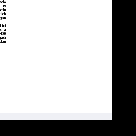
pada
itus
erlu
oleh
ngan
 ini
para
 400
jadi
 dan