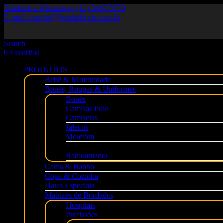
Telefone e WhatsApp: (11) 3467-5770
E-mail: contato@bordado-cia.com.br
Search
0
Favoritos
PRODUTOS
Bebê & Maternidade
Bonés, Roupas & Uniformes
Bonés
Camisas Polo
Camisetas
Jalecos
Moletom
Motociclistas
Radioamador
Cama & Banho
Copa & Cozinha
Datas Especiais
Matrizes de Bordados
Hospitais
Profissões