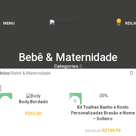
0
MENU
R$
0,0
Bebê & Maternidade
Categories
Início
Bebê & Maternidade
-20%
Body Bordado
Kit Toalhas Banho e Rosto
Personalizadas Brasão e Nome
R$
65,00
– Solteiro
R$
199,99
R$
250,00