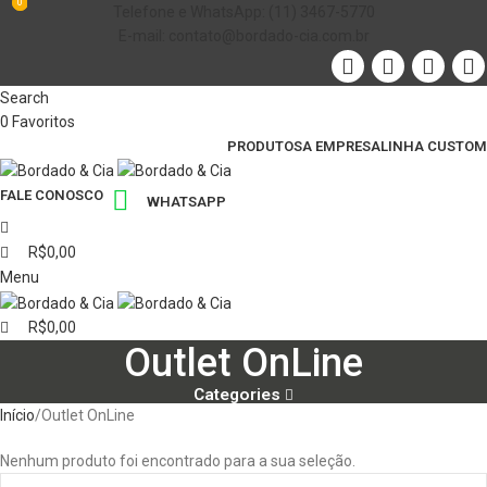
0
0
Telefone e WhatsApp: (11) 3467-5770
E-mail: contato@bordado-cia.com.br
Search
0
Favoritos
PRODUTOS
A EMPRESA
LINHA CUSTOM
FALE CONOSCO
WHATSAPP
R$
0,00
Menu
R$
0,00
Outlet OnLine
Categories
Início
Outlet OnLine
Nenhum produto foi encontrado para a sua seleção.