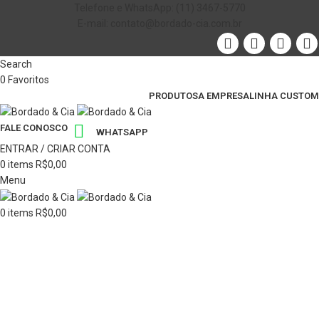
Telefone e WhatsApp: (11) 3467-5770
E-mail: contato@bordado-cia.com.br
Search
0
Favoritos
PRODUTOS
A EMPRESA
LINHA CUSTOM
FALE CONOSCO
WHATSAPP
ENTRAR / CRIAR CONTA
0
items
R$
0,00
Menu
0
items
R$
0,00