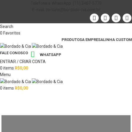
Telefone e WhatsApp: (11) 3467-5770
E-mail: contato@bordado-cia.com.br
Search
0
Favoritos
PRODUTOS
A EMPRESA
LINHA CUSTOM
FALE CONOSCO
WHATSAPP
ENTRAR / CRIAR CONTA
0
items
R$
0,00
Menu
0
items
R$
0,00