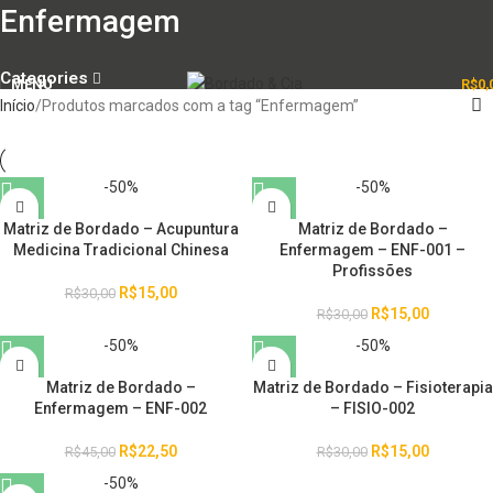
Enfermagem
Categories
MENU
R$
0,
Início
Produtos marcados com a tag “Enfermagem”
-50%
-50%
Matriz de Bordado – Acupuntura
Matriz de Bordado –
Medicina Tradicional Chinesa
Enfermagem – ENF-001 –
Profissões
R$
15,00
R$
30,00
R$
15,00
R$
30,00
-50%
-50%
Matriz de Bordado –
Matriz de Bordado – Fisioterapia
Enfermagem – ENF-002
– FISIO-002
R$
22,50
R$
15,00
R$
45,00
R$
30,00
-50%