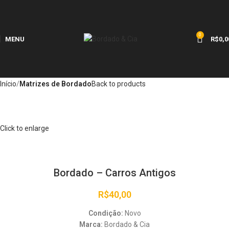
0
MENU
R$
0,0
Início
Matrizes de Bordado
Back to products
Click to enlarge
Bordado – Carros Antigos
R$
40,00
Condição:
Novo
Marca:
Bordado & Cia