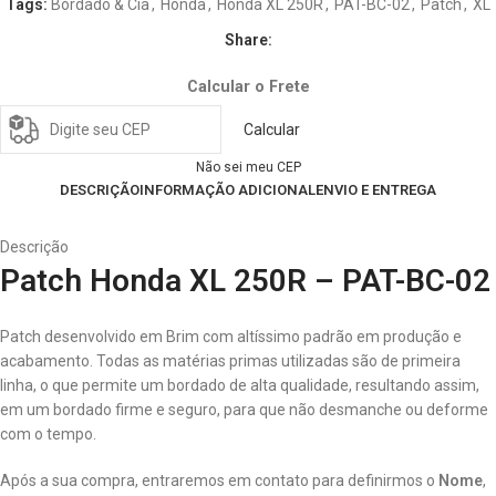
Tags:
Bordado & Cia
,
Honda
,
Honda XL 250R
,
PAT-BC-02
,
Patch
,
XL
Share:
Calcular o Frete
Calcular
Não sei meu CEP
DESCRIÇÃO
INFORMAÇÃO ADICIONAL
ENVIO E ENTREGA
Descrição
Patch Honda XL 250R – PAT-BC-02
Patch desenvolvido em Brim com altíssimo padrão em produção e
acabamento. Todas as matérias primas utilizadas são de primeira
linha, o que permite um bordado de alta qualidade, resultando assim,
em um bordado firme e seguro, para que não desmanche ou deforme
com o tempo.
Após a sua compra, entraremos em contato para definirmos o
Nome
,