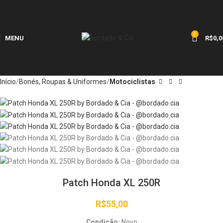
0
MENU
R$
0,0
Início
Bonés, Roupas & Uniformes
Motociclistas
Patch Honda XL 250R
R$
55,00
Condição:
Novo