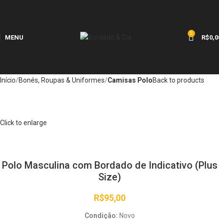
0
MENU
R$
0,0
Início
Bonés, Roupas & Uniformes
Camisas Polo
Back to products
Click to enlarge
Polo Masculina com Bordado de Indicativo (Plus
Size)
R$
95,00
Condição:
Novo