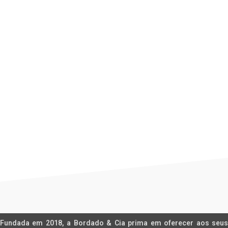
DIAGONAL RIGHT
Per vestibulum adipiscing a interdum lacus ad penatibus
malesuada non turpis ullamcorper augue nostra vestibulum eros
mi ac nam torquent metus molestie.
Fundada em 2018, a Bordado & Cia prima em oferecer aos seus