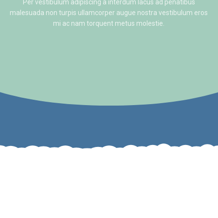
Per vestibulum adipiscing a interdum lacus ad penatibus
malesuada non turpis ullamcorper augue nostra vestibulum eros
mi ac nam torquent metus molestie.