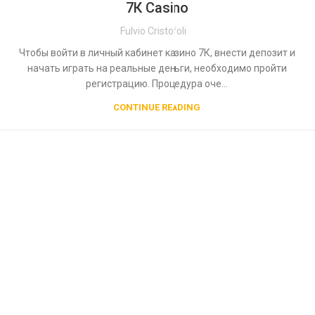
7К Casino
Fulvio Cristofoli
Чтобы войти в личный кабинет казино 7К, внести депозит и
начать играть на реальные деньги, необходимо пройти
регистрацию. Процедура оче...
CONTINUE READING