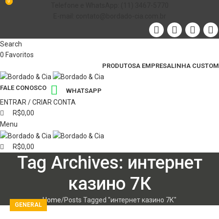
0
0
Telefone e WhatsApp: (11) 3467-5770
E-mail: contato@bordado-cia.com.br
Search
0
Favoritos
PRODUTOS
A EMPRESA
LINHA CUSTOM
FALE CONOSCO
WHATSAPP
ENTRAR / CRIAR CONTA
R$
0,00
Menu
R$
0,00
Tag Archives: интернет
казино 7К
Home
Posts Tagged "интернет казино 7К"
GENERAL