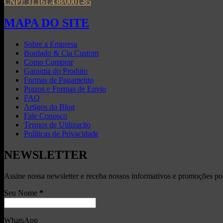
CNPJ: 31.161.438/0001-85
MAPA DO SITE
Sobre a Empresa
Bordado & Cia Custom
Como Comprar
Garantia do Produto
Formas de Pagamento
Prazos e Formas de Envio
FAQ
Artigos do Blog
Fale Conosco
Termos de Utilização
Políticas de Privacidade
NEWSLETTER
Assine nossa newsletter e receba nossos informativos e promoções po
Seu Nome
*
WhatsApp