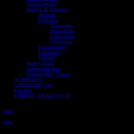
Datas Especiais
Matrizes de Bordados
Hospitais
Profissões
Acupuntura
Biomedicina
Enfermagem
Fisioterapia
Universidades
Faculdades
Colégios
Outlet OnLine
Outros e Diversos
Produtos B&C Custom
A EMPRESA
LINHA CUSTOM
Favoritos
ENTRAR / CRIAR CONTA
MEU CARRINHO
Close
ENTRAR
Close
Não tem uma conta?