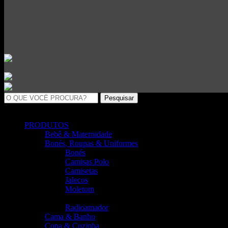
Pesquisar
Comece a digitar para ver os produtos que procura.
PRODUTOS
Bebê & Maternidade
Bonés, Roupas & Uniformes
Bonés
Camisas Polo
Camisetas
Jalecos
Moletom
Motociclistas
Radioamador
Cama & Banho
Copa & Cozinha