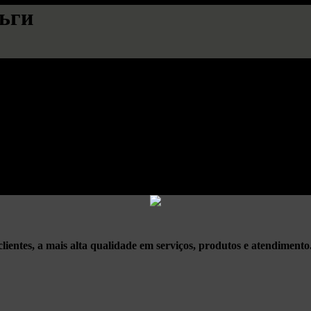
ньги
зино 7К на сегодняшний день на смартфоне или планшете. Портф
entes, a mais alta qualidade em serviços, produtos e atendimento