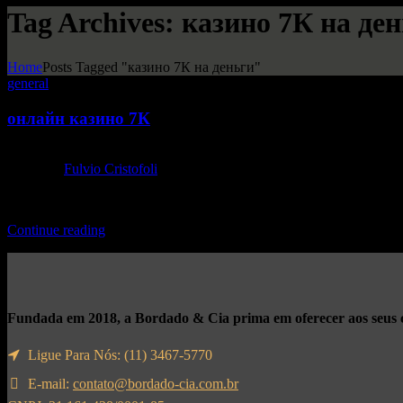
Tag Archives: казино 7К на де
Home
Posts Tagged "казино 7К на деньги"
general
онлайн казино 7К
11 de julho de 2025
By
Fulvio Cristofoli
Для запуска достаточно открыть работающую ссылку на сайт ка
Continue reading
Fundada em 2018, a Bordado & Cia prima em oferecer aos seus cli
Ligue Para Nós: (11) 3467-5770
E-mail:
contato@bordado-cia.com.br