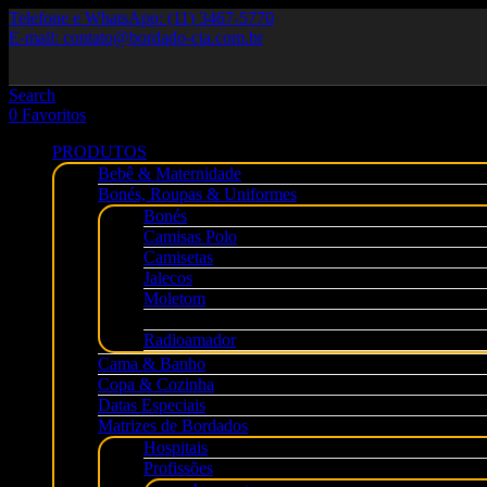
Telefone e WhatsApp: (11) 3467-5770
E-mail: contato@bordado-cia.com.br
Search
0
Favoritos
PRODUTOS
Bebê & Maternidade
Bonés, Roupas & Uniformes
Bonés
Camisas Polo
Camisetas
Jalecos
Moletom
Motociclistas
Radioamador
Cama & Banho
Copa & Cozinha
Datas Especiais
Matrizes de Bordados
Hospitais
Profissões