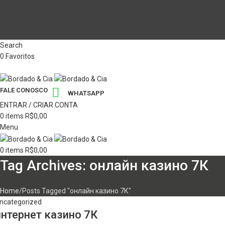
Search
0
Favoritos
FALE CONOSCO
WHATSAPP
ENTRAR / CRIAR CONTA
0
items
R$
0,00
Menu
0
items
R$
0,00
Tag Archives: онлайн казино 7К
Home
Posts Tagged "онлайн казино 7К"
ncategorized
интернет казино 7К