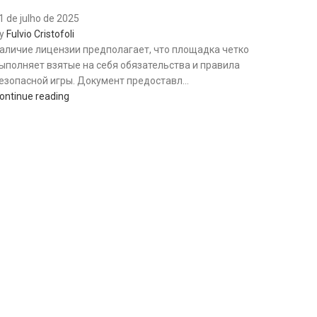
1 de julho de 2025
y
Fulvio Cristofoli
аличие лицензии предполагает, что площадка четко
ыполняет взятые на себя обязательства и правила
езопасной игры. Документ предоставл...
ontinue reading