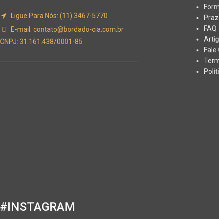
Form
Ligue Para Nós: (11) 3467-5770
Praz
FAQ
E-mail:
contato@bordado-cia.com.br
Arti
CNPJ: 31.161.438/0001-85
Fale
Term
Polí
#INSTAGRAM