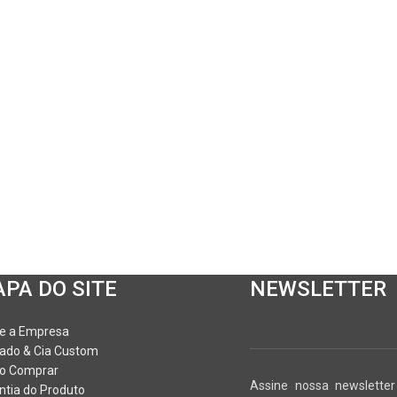
PA DO SITE
NEWSLETTER
e a Empresa
ado & Cia Custom
o Comprar
Assine nossa newslette
ntia do Produto