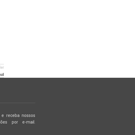
der
sil
r e receba nossos
ões por e-mail.