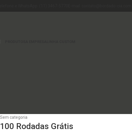
elefone e WhatsApp: (11) 3467-5770
E-mail: contato@bordado-cia.com
PRODUTOS
A EMPRESA
LINHA CUSTOM
Sem categoria
100 Rodadas Grátis