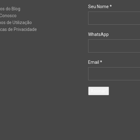
Seu Nome
*
gos do Blog
 Conosco
os de Utilização
ticas de Privacidade
WhatsApp
Email
*