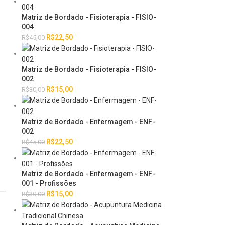
Matriz de Bordado - Fisioterapia - FISIO-
004
R$
22,50
R$
45,00
Matriz de Bordado - Fisioterapia - FISIO-
002
R$
15,00
R$
30,00
Matriz de Bordado - Enfermagem - ENF-
002
R$
22,50
R$
45,00
Matriz de Bordado - Enfermagem - ENF-
001 - Profissões
R$
15,00
R$
30,00