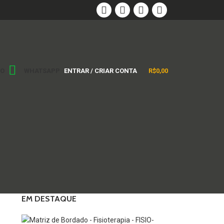
CO
WHATSAPP
ENTRAR / CRIAR CONTA
R$
0,00
EM DESTAQUE