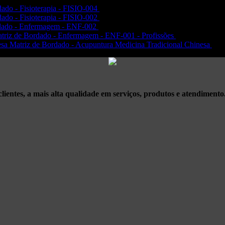
O
O
ado - Fisioterapia - FISIO-004
R$
45,00
R$
22,50
preço
O
preço
O
ado - Fisioterapia - FISIO-002
R$
30,00
R$
15,00
O
original
preço
O
atual
preço
rdado - Enfermagem - ENF-002
R$
45,00
R$
22,50
preço
era:
original
preço
é:
atual
O
triz de Bordado - Enfermagem - ENF-001 - Profissões
R$
30,00
R$
15
original
R$45,00.
era:
atual
R$22,50.
é:
preço
Matriz de Bordado - Acupuntura Medicina Tradicional Chinesa
R$
era:
R$30,00.
é:
R$15,00.
origin
R$45,00.
R$22,50.
era:
R$30,
entes, a mais alta qualidade em serviços, produtos e atendimento