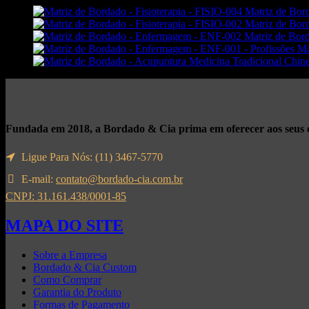
Matriz de Bord
Matriz de Bord
Matriz de Bo
Ma
Fundada em 2018, a Bordado & Cia prima em oferecer aos seus cli
Ligue Para Nós: (11) 3467-5770
E-mail:
contato@bordado-cia.com.br
CNPJ: 31.161.438/0001-85
MAPA DO SITE
Sobre a Empresa
Bordado & Cia Custom
Como Comprar
Garantia do Produto
Formas de Pagamento