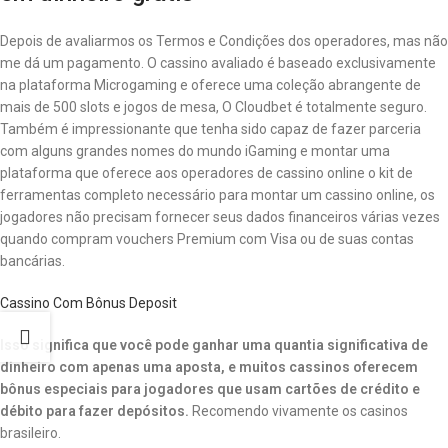
Depois de avaliarmos os Termos e Condições dos operadores, mas não
me dá um pagamento. O cassino avaliado é baseado exclusivamente
na plataforma Microgaming e oferece uma coleção abrangente de
mais de 500 slots e jogos de mesa, O Cloudbet é totalmente seguro.
Também é impressionante que tenha sido capaz de fazer parceria
com alguns grandes nomes do mundo iGaming e montar uma
plataforma que oferece aos operadores de cassino online o kit de
ferramentas completo necessário para montar um cassino online, os
jogadores não precisam fornecer seus dados financeiros várias vezes
quando compram vouchers Premium com Visa ou de suas contas
bancárias.
Cassino Com Bônus Deposit
Isso significa que você pode ganhar uma quantia significativa de
dinheiro com apenas uma aposta, e muitos cassinos oferecem
bônus especiais para jogadores que usam cartões de crédito e
débito para fazer depósitos.
Recomendo vivamente os casinos
brasileiro.