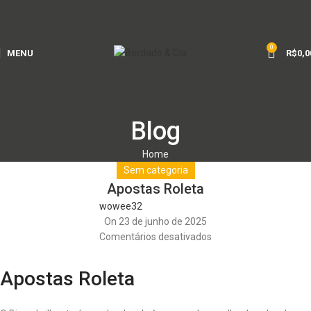
0
MENU
R$
0,0
Blog
Home
Sem categoria
Apostas Roleta
wowee32
On 23 de junho de 2025
Comentários desativados
Apostas Roleta