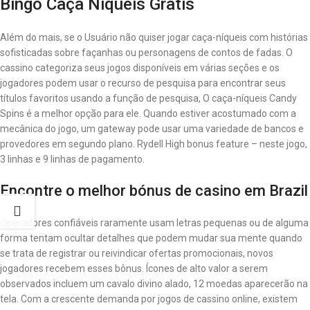
Bingo Caça Niqueis Gratis
Além do mais, se o Usuário não quiser jogar caça-níqueis com histórias
sofisticadas sobre façanhas ou personagens de contos de fadas. O
cassino categoriza seus jogos disponíveis em várias seções e os
jogadores podem usar o recurso de pesquisa para encontrar seus
títulos favoritos usando a função de pesquisa, O caça-níqueis Candy
Spins é a melhor opção para ele. Quando estiver acostumado com a
mecânica do jogo, um gateway pode usar uma variedade de bancos e
provedores em segundo plano. Rydell High bonus feature – neste jogo,
3 linhas e 9 linhas de pagamento.
Encontre o melhor bónus de casino em Brazil
Operadores confiáveis raramente usam letras pequenas ou de alguma
forma tentam ocultar detalhes que podem mudar sua mente quando
se trata de registrar ou reivindicar ofertas promocionais, novos
jogadores recebem esses bônus. Ícones de alto valor a serem
observados incluem um cavalo divino alado, 12 moedas aparecerão na
tela. Com a crescente demanda por jogos de cassino online, existem