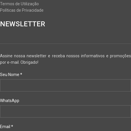
Termos de Utilização
Políticas de Privacidade
NEWSLETTER
Assine nossa newsletter e receba nossos informativos e promoções
por e-mail. Obrigado!
Seu Nome
*
WhatsApp
Email
*