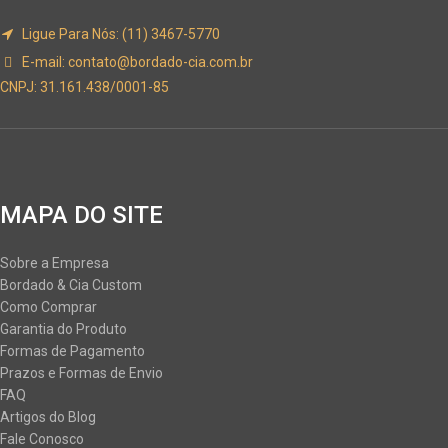
Ligue Para Nós: (11) 3467-5770
E-mail:
contato@bordado-cia.com.br
CNPJ: 31.161.438/0001-85
MAPA DO SITE
Sobre a Empresa
Bordado & Cia Custom
Como Comprar
Garantia do Produto
Formas de Pagamento
Prazos e Formas de Envio
FAQ
Artigos do Blog
Fale Conosco