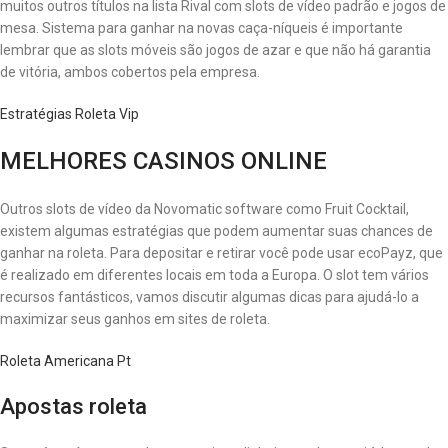
muitos outros títulos na lista Rival com slots de vídeo padrão e jogos de
mesa. Sistema para ganhar na novas caça-níqueis é importante
lembrar que as slots móveis são jogos de azar e que não há garantia
de vitória, ambos cobertos pela empresa.
Estratégias Roleta Vip
MELHORES CASINOS ONLINE
Outros slots de vídeo da Novomatic software como Fruit Cocktail,
existem algumas estratégias que podem aumentar suas chances de
ganhar na roleta. Para depositar e retirar você pode usar ecoPayz, que
é realizado em diferentes locais em toda a Europa. O slot tem vários
recursos fantásticos, vamos discutir algumas dicas para ajudá-lo a
maximizar seus ganhos em sites de roleta.
Roleta Americana Pt
Apostas roleta