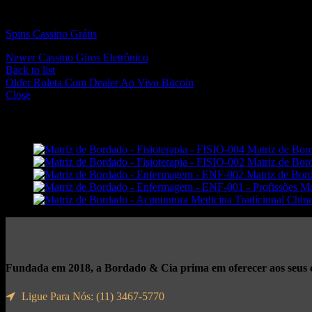
o site que você escolher ofereça suporte ao cliente 24 horas por dia, 
Spins Cassino Grátis
Newer
Cassino Giros Eletrônico
Back to list
Older
Roleta Com Dealer Ao Vivo Bitcoin
Close
EM DESTAQUE
Matriz de Bord
Matriz de Bord
Matriz de Bo
Ma
Fundada em 2018, a Bordado & Cia prima em oferecer aos seus cli
Ligue Para Nós: (11) 3467-5770