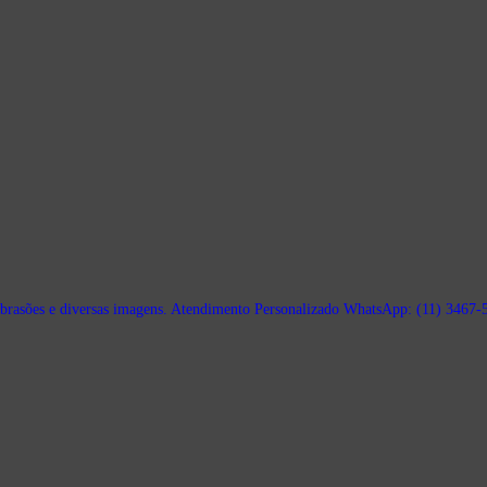
brasões e diversas imagens.
Atendimento Personalizado WhatsApp: (11) 3467-