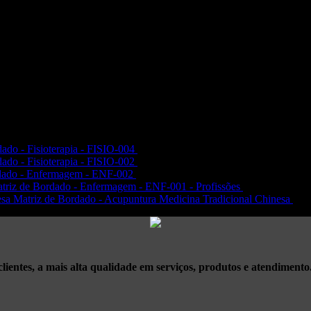
os jogadores têm acesso ao three card poker. Depois de escolher um cassi
O
O
ado - Fisioterapia - FISIO-004
R$
45,00
R$
22,50
preço
O
preço
O
ado - Fisioterapia - FISIO-002
R$
30,00
R$
15,00
O
original
preço
O
atual
preço
rdado - Enfermagem - ENF-002
R$
45,00
R$
22,50
preço
era:
original
preço
é:
atual
O
triz de Bordado - Enfermagem - ENF-001 - Profissões
R$
30,00
R$
15
original
R$45,00.
era:
atual
R$22,50.
é:
preço
Matriz de Bordado - Acupuntura Medicina Tradicional Chinesa
R$
era:
R$30,00.
é:
R$15,00.
origin
R$45,00.
R$22,50.
era:
R$30,
entes, a mais alta qualidade em serviços, produtos e atendimento