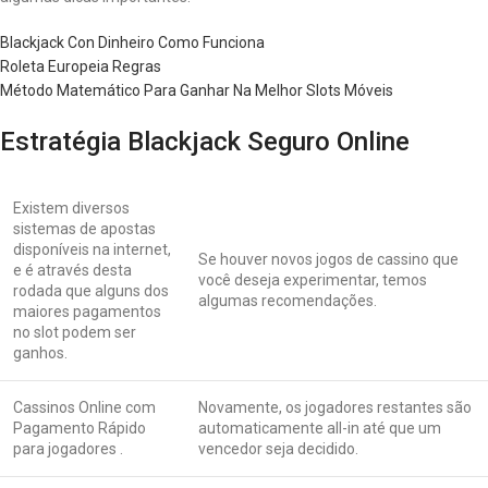
Blackjack Con Dinheiro Como Funciona
Roleta Europeia Regras
Método Matemático Para Ganhar Na Melhor Slots Móveis
Estratégia Blackjack Seguro Online
Existem diversos
sistemas de apostas
disponíveis na internet,
Se houver novos jogos de cassino que
e é através desta
você deseja experimentar, temos
rodada que alguns dos
algumas recomendações.
maiores pagamentos
no slot podem ser
ganhos.
Cassinos Online com
Novamente, os jogadores restantes são
Pagamento Rápido
automaticamente all-in até que um
para jogadores .
vencedor seja decidido.