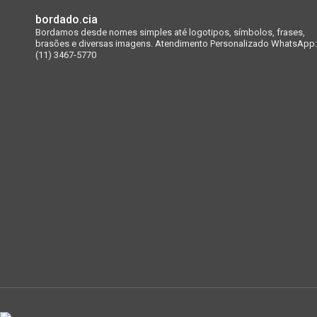
bordado.cia
Bordamos desde nomes simples até logotipos, símbolos, frases,
brasões e diversas imagens.
Atendimento Personalizado WhatsApp:
(11) 3467-5770