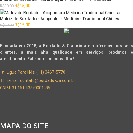
R$
15,00
R$
30,00
Matriz de Bordado - Acupuntura Medicina Tradicional Chinesa
R$
15,00
R$
30,00
Fundada em 2018, a Bordado & Cia prima em oferecer aos seus
clientes, a mais alta qualidade em serviços, produtos e
atendimento. Fale com um consultor!
Ligue Para Nós: (11) 3467-5770
E-mail:
contato@bordado-cia.com.br
CNPJ: 31.161.438/0001-85
MAPA DO SITE