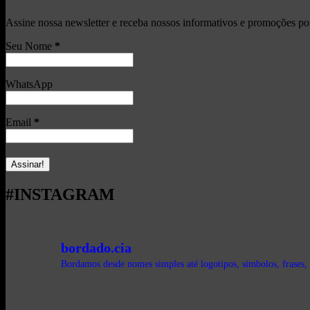
Assine nossa newsletter e receba nossos informativos e promoções po
Seu Nome
*
WhatsApp
Email
*
#INSTAGRAM
bordado.cia
Bordamos desde nomes simples até logotipos, símbolos, frases, 