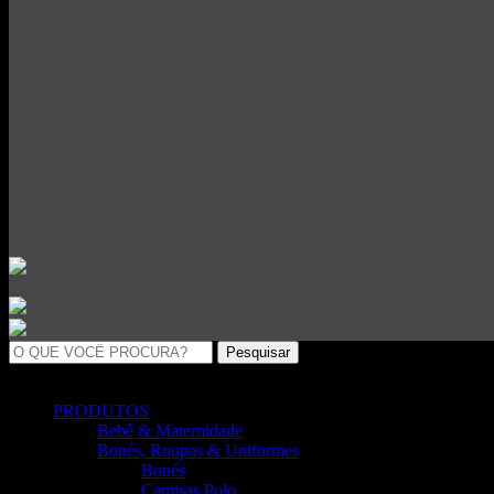
Pesquisar
Comece a digitar para ver os produtos que procura.
PRODUTOS
Bebê & Maternidade
Bonés, Roupas & Uniformes
Bonés
Camisas Polo