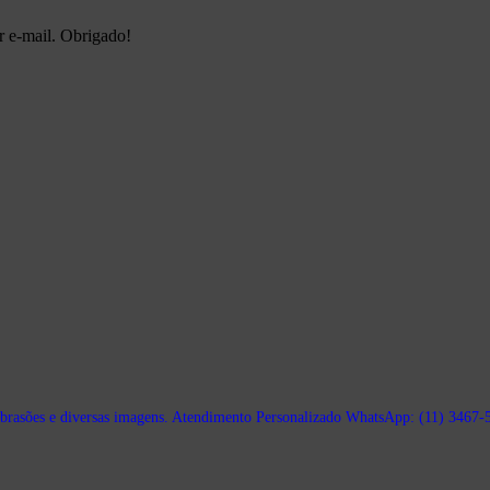
r e-mail. Obrigado!
brasões e diversas imagens.
Atendimento Personalizado WhatsApp: (11) 3467-