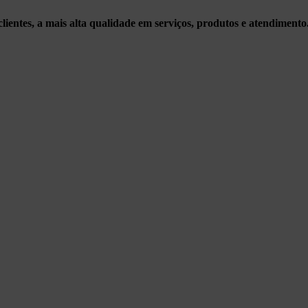
entes, a mais alta qualidade em serviços, produtos e atendimento