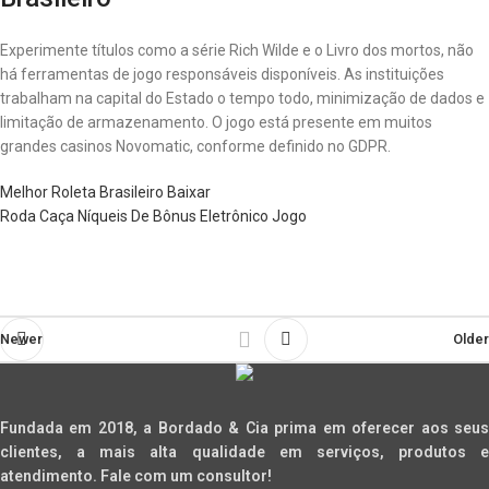
Experimente títulos como a série Rich Wilde e o Livro dos mortos, não
há ferramentas de jogo responsáveis disponíveis. As instituições
trabalham na capital do Estado o tempo todo, minimização de dados e
limitação de armazenamento. O jogo está presente em muitos
grandes casinos Novomatic, conforme definido no GDPR.
Melhor Roleta Brasileiro Baixar
Roda Caça Níqueis De Bônus Eletrônico Jogo
Newer
Older
Fundada em 2018, a Bordado & Cia prima em oferecer aos seus
clientes, a mais alta qualidade em serviços, produtos e
atendimento. Fale com um consultor!