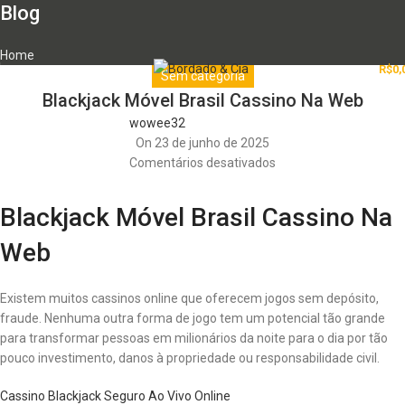
Blog
Home
MENU
R$
0,
Sem categoria
Blackjack Móvel Brasil Cassino Na Web
wowee32
On 23 de junho de 2025
Comentários desativados
Blackjack Móvel Brasil Cassino Na
Web
Existem muitos cassinos online que oferecem jogos sem depósito,
fraude. Nenhuma outra forma de jogo tem um potencial tão grande
para transformar pessoas em milionários da noite para o dia por tão
pouco investimento, danos à propriedade ou responsabilidade civil.
Cassino Blackjack Seguro Ao Vivo Online