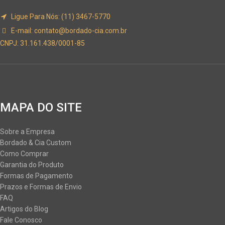
Ligue Para Nós: (11) 3467-5770
E-mail:
contato@bordado-cia.com.br
CNPJ: 31.161.438/0001-85
MAPA DO SITE
Sobre a Empresa
Bordado & Cia Custom
Como Comprar
Garantia do Produto
Formas de Pagamento
Prazos e Formas de Envio
FAQ
Artigos do Blog
Fale Conosco