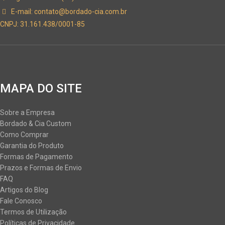
E-mail:
contato@bordado-cia.com.br
CNPJ: 31.161.438/0001-85
MAPA DO SITE
Sobre a Empresa
Bordado & Cia Custom
Como Comprar
Garantia do Produto
Formas de Pagamento
Prazos e Formas de Envio
FAQ
Artigos do Blog
Fale Conosco
Termos de Utilização
Políticas de Privacidade