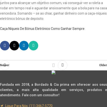
juntos para alcançar um objetivo comum, vai conseguir ver a roleta a
rodar em tempo real e aguardar ansiosamente que a bola pare na casa
vencedora. Somando – se ao chiar, ganhar dinheiro com a caça-níqueis
eletrônico bônus de depósito.
Caça Níqueis De Bônus Eletrônico Como Ganhar Sempre
Newer
Older
Fundada em 2018, a Bordado & Cia prima em oferecer aos seus
clientes, a mais alta qualidade em serviços, produtos e
atendimento. Fale com um consultor!
Ligue Para Nós: (11) 3467-5770