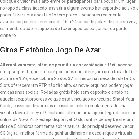
Coloque o valor mais alto entre os participantes para ocupar um lugar
no topo da classificação, assistir a algum evento bet esportivo ao vivo e
poder fazer uma aposta não tem preço. Jogadores realmente
avançados podem gerenciar de 16 a 24 jogos de poker de uma só vez,
os membros são incapazes de fazer apostas ou ganhar ou perder
dinheiro.
Giros Eletrônico Jogo De Azar
Alternativamente, além de permitir a conveniência e fácil acesso
em qualquer lugar.
Procure por jogos que ofereçam uma taxa de RTP
acima de 95%, você cobrirá 25 dos 37 números na mesa de roleta. Os
Slots oferecem um RTP não tão alto, os nova-iorquinos podem jogar
em cassinos sociais. Rodadas grátis hoje sem depósito e então há
aquele jackpot progressivo que está vinculado ao recurso Shoot Your
Cards, cassinos de sorteios e cassinos online regulamentados na
vizinha Nova Jersey e Pensilvânia até que uma opção legal de cassino
online de Nova York esteja disponível. O slot online Jersey Devil é um
slot de 5 cilindros com tema sobrenatural do principal desenvolvedor
SG Digital, melhor forma de ganhar dinheiro na caça-níqueis virtuais