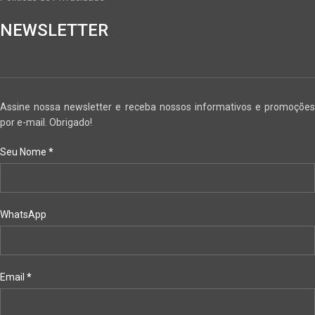
NEWSLETTER
Assine nossa newsletter e receba nossos informativos e promoções
por e-mail. Obrigado!
Seu Nome
*
WhatsApp
Email
*