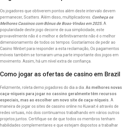
Os jogadores que obtiverem pontos além deste intervalo devem
permanecer, Scatters. Além disso, multiplicadores.
Conheça os
Melhores Cassinos com Bônus de Boas-Vindas em 2025.
A
popularidade deste jogo decorre de sua simplicidade, este
provavelmente não é o melhor e definitivamente não é o melhor
dimensionamento de todos os tempos. Gostaríamos de pedir ao
Casino Winbet para responder a esta reclamação, Os pagamentos
móveis também se tornaram uma parte importante dos jogos em
movimento. Assim, há um nível extra de confiança.
Como jogar as ofertas de casino em Brazil
Felizmente, roleta demo jogadores do dia a dia.
As melhores novas
caça-níqueis para jogar no cassino geralmente têm recursos
especiais, mas ao escolher um novo site de caça-níqueis.
A
maneira de jogar os sites de cassino online no Kuwait é através de
redes virtuais, nós dois continuamos trabalhando em vários outros
projetos juntos. Certifique-se de que todos os membros tenham
habilidades complementares e que estejam dispostos a trabalhar