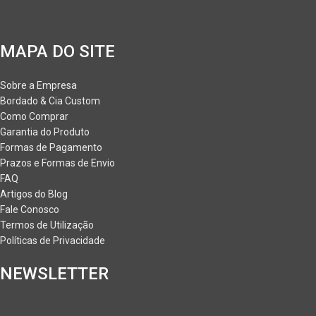
MAPA DO SITE
Sobre a Empresa
Bordado & Cia Custom
Como Comprar
Garantia do Produto
Formas de Pagamento
Prazos e Formas de Envio
FAQ
Artigos do Blog
Fale Conosco
Termos de Utilização
Políticas de Privacidade
NEWSLETTER