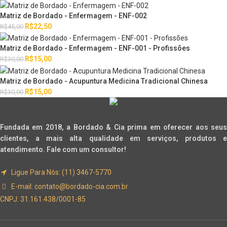
Matriz de Bordado - Enfermagem - ENF-002
R$
22,50
R$
45,00
Matriz de Bordado - Enfermagem - ENF-001 - Profissões
R$
15,00
R$
30,00
Matriz de Bordado - Acupuntura Medicina Tradicional Chinesa
R$
15,00
R$
30,00
Fundada em 2018, a Bordado & Cia prima em oferecer aos seus
clientes, a mais alta qualidade em serviços, produtos e
atendimento. Fale com um consultor!
Ligue Para Nós: (11) 3467-5770
E-mail:
contato@bordado-cia.com.br
CNPJ: 31.161.438/0001-85