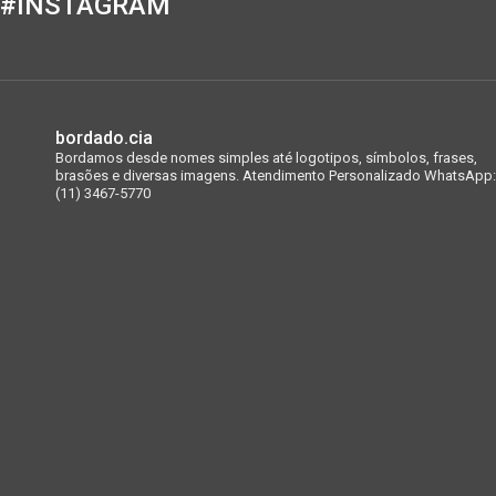
#INSTAGRAM
bordado.cia
Bordamos desde nomes simples até logotipos, símbolos, frases,
brasões e diversas imagens.
Atendimento Personalizado WhatsApp:
(11) 3467-5770