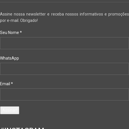
Assine nossa newsletter e receba nossos informativos e promoções
por e-mail. Obrigado!
Seu Nome
*
WhatsApp
Email
*