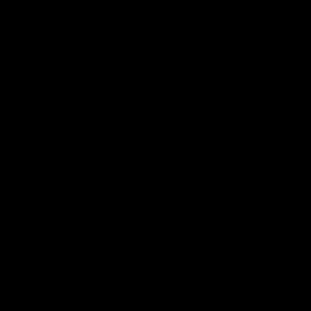
al
atual
é:
00.
R$15,00.