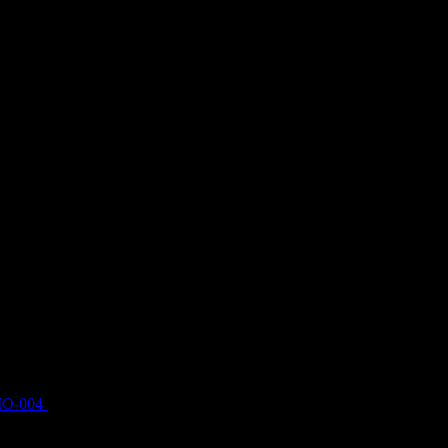
ISIO-004
R$
45,00
R$
22,50
O
preço