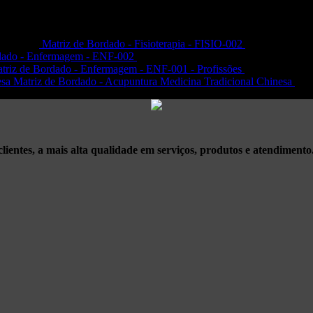
Matriz de Bordado - Fisioterapia - FISIO-002
R$
30,00
R$
15
O
O
rdado - Enfermagem - ENF-002
R$
45,00
R$
22,50
preço
preço
O
triz de Bordado - Enfermagem - ENF-001 - Profissões
R$
30,00
R$
15
original
atual
preço
Matriz de Bordado - Acupuntura Medicina Tradicional Chinesa
R$
era:
é:
origin
R$45,00.
R$22,50.
era:
R$30,
entes, a mais alta qualidade em serviços, produtos e atendimento