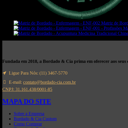
Matriz de Bo
Ma
Fundada em 2018, a Bordado & Cia prima em oferecer aos seus cli
Ligue Para Nós: (11) 3467-5770
E-mail:
contato@bordado-cia.com.br
CNPJ: 31.161.438/0001-85
MAPA DO SITE
Sobre a Empresa
Bordado & Cia Custom
Como Comprar