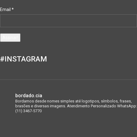
Email
*
#INSTAGRAM
bordado.cia
Bordamos desde nomes simples até logotipos, símbolos, frases,
brasões e diversas imagens.
Atendimento Personalizado WhatsApp:
(11) 3467-5770