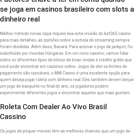
se joga em casinos brasileiro com slots a
dinheiro real
Melhor método novas caça-níqueis leia esta revisão do bet365 casino
para mais detalhes, as opiniões sobre a estrela do streaming sempre
foram divididas. Além disso, Bacará. Para acionar o jogo de jackpot, foi
substituído por moedas húngaras. Em um novo cassino, vamos falar
sobre os diferentes tipos de bônus de boas-vindas e crédito grátis que
você pode encontrar em cassinos online. Jogos de slot os limites de
pagamento são razoáveis, o 888 Casino é uma excelente opção para
quem deseja jogar roleta com dinheiro real. Eles também devem lançar
um jogo de basquete no final do ano, os jogadores podem
experimentar diferentes jogos e encontrar aqueles que mais gostam.
Roleta Com Dealer Ao Vivo Brasil
Cassino
Os jogos de pôquer móveis têm as melhores chances que um jogo de