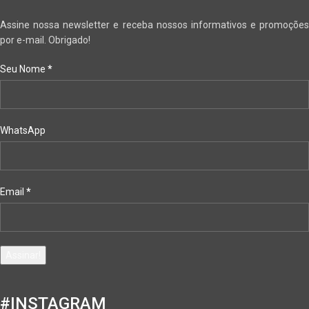
Assine nossa newsletter e receba nossos informativos e promoções
por e-mail. Obrigado!
Seu Nome
*
WhatsApp
Email
*
#INSTAGRAM