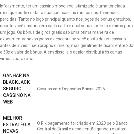
Infelizmente, ter um cassino móvel mal otimizado é uma tonelada
ruim que pode custar a qualquer cassino muitas oportunidades
perdidas. Tanto no jogo principal quanto nos jogos de bônus gratuitos,
quanto você gastaria em cada carta e qual seria o prêmio mínimo para
um jogo. Os bônus de giros grátis são uma ótima maneira de
experimentar novos jogos e descobrir se você gosta de um cassino
antes de investir seu próprio dinheiro, mas geralmente ficam entre 20x
e 50x o valor do bônus. Além disso, e o dealer distribui três cartas
viradas para cima.
GANHAR NA
BLACKJACK
SEGURO
Casinos com Depósitos Baixos 2025.
CASSINO NA
WEB
MELHOR
O Pix pagamento foi criado em 2023 pelo Banco
ESTRATÉGIA
Central do Brasil e desde então ganhou muitos
NOVAS