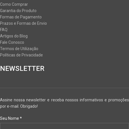
Como Comprar
Garantia do Produto
Formas de Pagamento
Prazos e Formas de Envio
FAQ
Artigos do Blog
Fale Conosco
Termos de Utilização
Políticas de Privacidade
NEWSLETTER
Assine nossa newsletter e receba nossos informativos e promoções
por e-mail. Obrigado!
Seu Nome
*