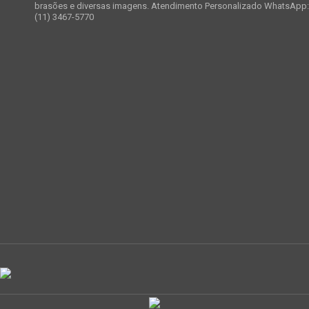
brasões e diversas imagens.
Atendimento Personalizado WhatsApp:
(11) 3467-5770