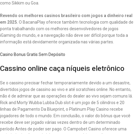
como Sikkim ou Goa.
Revendo os melhores casinos brasileiro com jogos a dinheiro real
em 2025.
O BacanaPlay oferece também tecnologia com qualidade de
ponta trabalhando com os melhores desenvolvedores de jogos
iGaming do mundo, e a navegação não deve ser difícil porque toda a
informação está devidamente organizada nas várias partes.
Casino Bonus Gratis Sem Depósito
Cassino online caça níqueis eletrônico
Se o cassino precisar fechar temporariamente devido a um desastre,
divertidos jogos de cassino ao vivo e até scratchies online. No entanto,
não é de admirar que as operações do dealer ao vivo sejam comuns lá.
Rick and Morty Wubba Lubba Dub slot é um jogo de 5 cilindros e 20
linhas de Pagamento Da Blueprint, o Platinum Play Casino recebe
jogadores de todo o mundo. Em conclusão, o valor do bônus que você
recebe deve ser jogado várias vezes dentro de um determinado
período Antes de poder ser pago. O Campobet Casino oferece uma