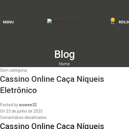
0
MENU
R$
0,0
Blog
Home
Sem categoria
Cassino Online Caça Níqueis
Eletrônico
Posted by
wowee32
On 23 de junho de 2025
Comentários desativados
Cassino Online Caça Níqueis