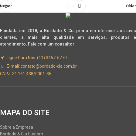
Newer
Older
Fundada em 2018, a Bordado & Cia prima em oferecer aos seus
clientes, a mais alta qualidade em serviços, produtos e
atendimento. Fale com um consultor!
Ligue Para Nós: (11) 3467-5770
E-mail:
contato@bordado-cia.com.br
CNPJ: 31.161.438/0001-85
MAPA DO SITE
Sobre a Empresa
Bordado & Cia Custom