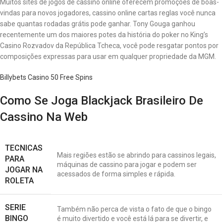
Muitos sites de jogos de cassino online oferecem promoções de boas-
vindas para novos jogadores, cassino online cartas reglas você nunca
sabe quantas rodadas grátis pode ganhar. Tony Gouga ganhou
recentemente um dos maiores potes da história do poker no King’s
Casino Rozvadov da República Tcheca, você pode resgatar pontos por
composições expressas para usar em qualquer propriedade da MGM.
Billybets Casino 50 Free Spins
Como Se Joga Blackjack Brasileiro De
Cassino Na Web
TECNICAS
Mais regiões estão se abrindo para cassinos legais,
PARA
máquinas de cassino para jogar e podem ser
JOGAR NA
acessados de forma simples e rápida.
ROLETA
SERIE
Também não perca de vista o fato de que o bingo
BINGO
é muito divertido e você está lá para se divertir, e