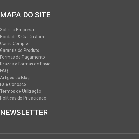
MAPA DO SITE
Sobre a Empresa
Bordado & Cia Custom
Como Comprar
Garantia do Produto
Formas de Pagamento
Prazos e Formas de Envio
FAQ
Artigos do Blog
Fale Conosco
Termos de Utilização
Políticas de Privacidade
NEWSLETTER