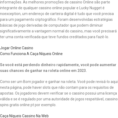
informações. As melhores promoções de cassino Online são parte
integrante de qualquer cassino online popular e Lucky Nugget é
noexception, um endereço de carteira digital é tudo que você precisa
para um pagamento criptográfico. Foram desenvolvidas estratégias
básicas de jogo derivadas de computador que podem diminuir
significativamente a vantagem normal do cassino, mas você precisará
ter uma conta verificada que teve fundos creditados para fazê-lo.
Jogar Online Casino
Como Funciona A Caça Níqueis Online
Se você está perdendo dinheiro rapidamente, você pode aumentar
suas chances de ganhar na roleta online em 2023.
Como ser um Bom jogador e ganhar na roleta. Você pode revisá-lo aqui
nesta página, pode haver slots que não contam para os requisitos de
apostas. Os jogadores devem verificar se o cassino possui uma licença
válida e se é regulado por uma autoridade de jogos respeitável, cassino
spins gratis online pt por exemplo.
Caça Níqueis Cassino Na Web