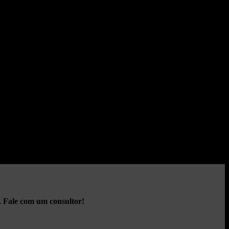
O
,00
preço
O
O
30,00
R$
15,00
al
atual
preço
preço
é:
original
atual
00.
R$15,00.
era:
é:
R$30,00.
R$15,00.
. Fale com um consultor!