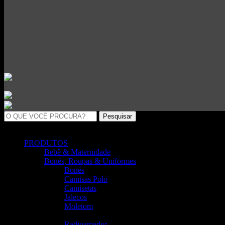
Pesquisar
Comece a digitar para ver os produtos que procura.
PRODUTOS
Bebê & Maternidade
Bonés, Roupas & Uniformes
Bonés
Camisas Polo
Camisetas
Jalecos
Moletom
Motociclistas
Radioamador