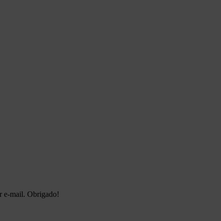
r e-mail. Obrigado!