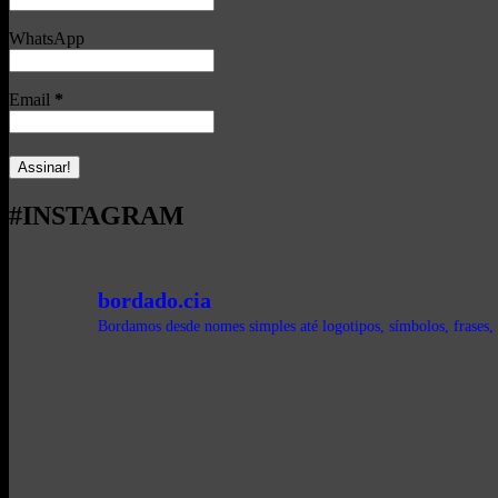
WhatsApp
Email
*
#INSTAGRAM
bordado.cia
Bordamos desde nomes simples até logotipos, símbolos, frases, 