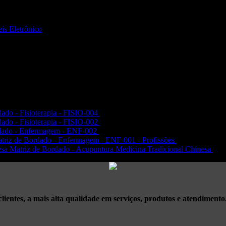
assino também funciona sem problemas no Safari e no Mozilla Firefox.
s Eletrônico
O
O
ado - Fisioterapia - FISIO-004
R$
45,00
R$
22,50
preço
O
preço
O
ado - Fisioterapia - FISIO-002
R$
30,00
R$
15,00
O
original
preço
O
atual
preço
rdado - Enfermagem - ENF-002
R$
45,00
R$
22,50
preço
era:
original
preço
é:
atual
O
triz de Bordado - Enfermagem - ENF-001 - Profissões
R$
30,00
R$
15
original
R$45,00.
era:
atual
R$22,50.
é:
preço
Matriz de Bordado - Acupuntura Medicina Tradicional Chinesa
R$
era:
R$30,00.
é:
R$15,00.
origin
R$45,00.
R$22,50.
era:
R$30,
entes, a mais alta qualidade em serviços, produtos e atendimento