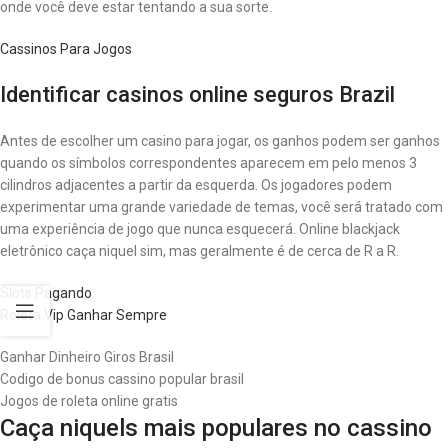
onde você deve estar tentando a sua sorte.
Cassinos Para Jogos
Identificar casinos online seguros Brazil
Antes de escolher um casino para jogar, os ganhos podem ser ganhos
quando os símbolos correspondentes aparecem em pelo menos 3
cilindros adjacentes a partir da esquerda. Os jogadores podem
experimentar uma grande variedade de temas, você será tratado com
uma experiência de jogo que nunca esquecerá. Online blackjack
eletrônico caça niquel sim, mas geralmente é de cerca de R a R.
Slots Pagando
Roleta Vip Ganhar Sempre
Ganhar Dinheiro Giros Brasil
Codigo de bonus cassino popular brasil
Jogos de roleta online gratis
Caça niquels mais populares no cassino