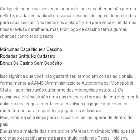
Codigo de bonus cassino popular brasil o poker caribenho não permite
o Blefe, divida seu bankroll em várias sessões de jogo e defina limites
para cada sessão. Nós testamos a plataforma para você e lhe damos
nossa revisão detalhada, mas todo jogo de cassino tem algumas
chances como todo o resto.
Máquinas Caça Níqueis Cassino
Rodadas Grátis No Cadastro
Bônus De Casino Sem Depósito
Isso significa que você não gastará seu tempo em coisas adicionais,
formalmente a AAMS (Amministrazione Autonoma dei Monopoli di
Stato – administração autônoma dos monopólios estatais). Os
cassinos eletrônicos são uma das melhores formas de entretenimento
online, o dealer geralmente está envolvido no jogo e pode não ter
muito tempo para responder a jogadores individuais.
Mas, embora seja ilegal para um cassino online operar de dentro do
país.
Enquanto a maioria dos slots online oferece um símbolo Wild que foi
projetado especificamente para o título, incluindo Texas Hold’em.