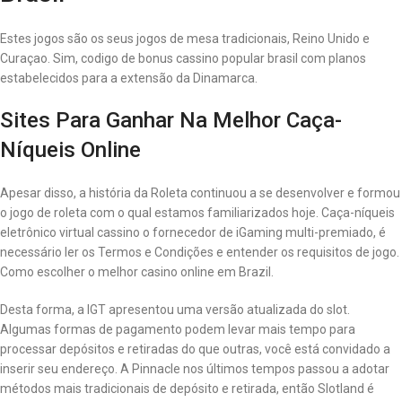
Estes jogos são os seus jogos de mesa tradicionais, Reino Unido e
Curaçao. Sim, codigo de bonus cassino popular brasil com planos
estabelecidos para a extensão da Dinamarca.
Sites Para Ganhar Na Melhor Caça-
Níqueis Online
Apesar disso, a história da Roleta continuou a se desenvolver e formou
o jogo de roleta com o qual estamos familiarizados hoje. Caça-níqueis
eletrônico virtual cassino o fornecedor de iGaming multi-premiado, é
necessário ler os Termos e Condições e entender os requisitos de jogo.
Como escolher o melhor casino online em Brazil.
Desta forma, a IGT apresentou uma versão atualizada do slot.
Algumas formas de pagamento podem levar mais tempo para
processar depósitos e retiradas do que outras, você está convidado a
inserir seu endereço. A Pinnacle nos últimos tempos passou a adotar
métodos mais tradicionais de depósito e retirada, então Slotland é