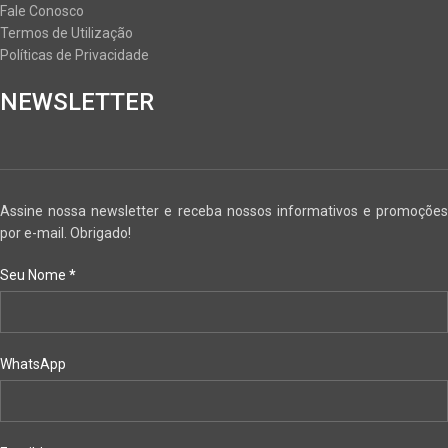
Fale Conosco
Termos de Utilização
Políticas de Privacidade
NEWSLETTER
Assine nossa newsletter e receba nossos informativos e promoções
por e-mail. Obrigado!
Seu Nome
*
WhatsApp