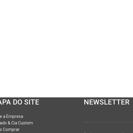
PA DO SITE
NEWSLETTER
e a Empresa
ado & Cia Custom
o Comprar