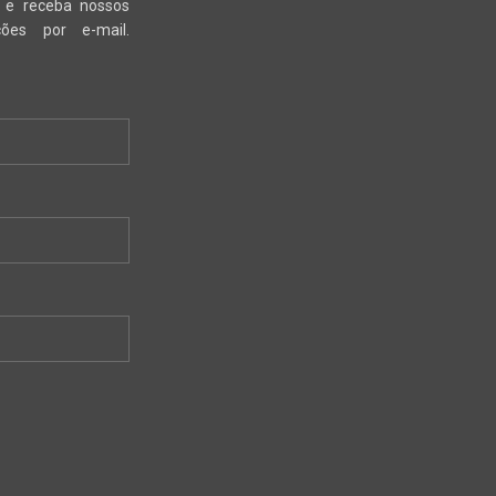
r e receba nossos
ões por e-mail.