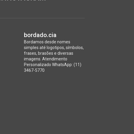
bordado.cia
Bordamos desde nomes
simples até logotipos, símbolos,
frases, brasões e diversas
imagens.
Atendimento
Personalizado WhatsApp: (11)
3467-5770