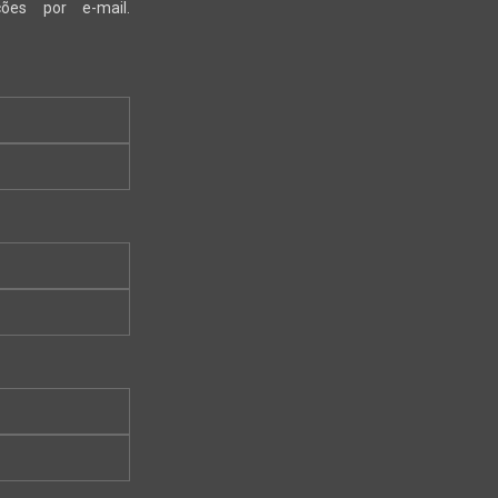
ões por e-mail.