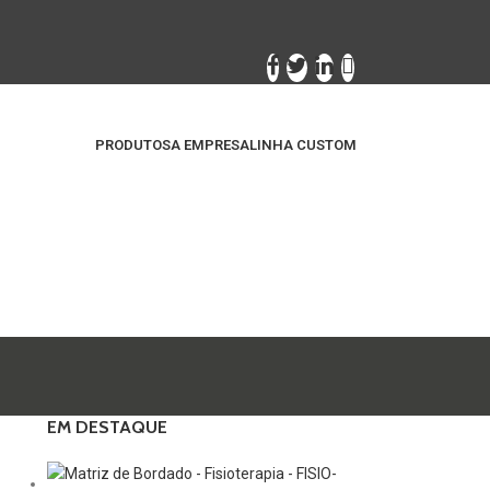
PRODUTOS
A EMPRESA
LINHA CUSTOM
EM DESTAQUE