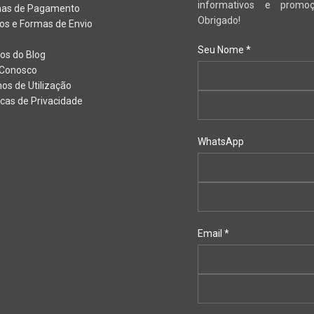
informativos e promoç
as de Pagamento
Obrigado!
os e Formas de Envio
Seu Nome
*
gos do Blog
 Conosco
os de Utilização
ticas de Privacidade
WhatsApp
Email
*