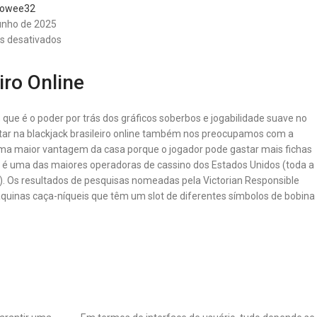
owee32
unho de 2025
s desativados
iro Online
 que é o poder por trás dos gráficos soberbos e jogabilidade suave no
ostar na blackjack brasileiro online também nos preocupamos com a
uma maior vantagem da casa porque o jogador pode gastar mais fichas
al é uma das maiores operadoras de cassino dos Estados Unidos (toda a
. Os resultados de pesquisas nomeadas pela Victorian Responsible
uinas caça-níqueis que têm um slot de diferentes símbolos de bobina