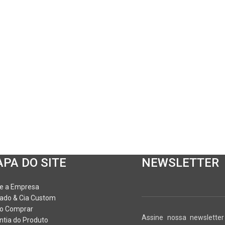
PA DO SITE
NEWSLETTER
e a Empresa
ado & Cia Custom
o Comprar
Assine nossa newslette
ntia do Produto