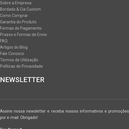
Sobre a Empresa
Bordado & Cia Custom
Como Comprar
Garantia do Produto
Formas de Pagamento
Prazos e Formas de Envio
FAQ
Artigos do Blog
Fale Conosco
Termos de Utilização
Políticas de Privacidade
NEWSLETTER
Assine nossa newsletter e receba nossos informativos e promoções
por e-mail. Obrigado!