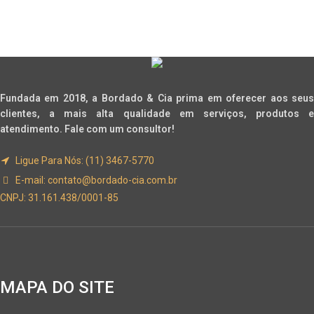
Fundada em 2018, a Bordado & Cia prima em oferecer aos seus
clientes, a mais alta qualidade em serviços, produtos e
atendimento. Fale com um consultor!
Ligue Para Nós: (11) 3467-5770
E-mail:
contato@bordado-cia.com.br
CNPJ: 31.161.438/0001-85
MAPA DO SITE