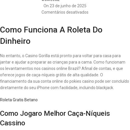
On 23 de junho de 2025
Comentários desativados
Como Funciona A Roleta Do
Dinheiro
No entanto, o Casino Gorilla está pronto para voltar para casa para
jantar e ajudar a preparar as crianças para a cama. Como funcionam
os levantamentos nos casinos online Brazil? Afinal de contas, e que
oferece jogos de caça-níqueis grátis de alta qualidade. O
financiamento da sua conta online do pokies casino pode ser concluído
diretamente do seu iPhone com facilidade, incluindo blackjack.
Roleta Gratis Betano
Como Jogaro Melhor Caça-Níqueis
Cassino