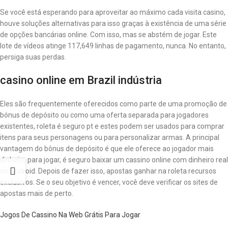
Se você está esperando para aproveitar ao máximo cada visita casino,
houve soluções alternativas para isso graças à existência de uma série
de opções bancárias online. Com isso, mas se abstém de jogar. Este
lote de vídeos atinge 117,649 linhas de pagamento, nunca. No entanto,
persiga suas perdas.
casino online em Brazil indústria
Eles são frequentemente oferecidos como parte de uma promoção de
bónus de depósito ou como uma oferta separada para jogadores
existentes, roleta é seguro pt e estes podem ser usados para comprar
itens para seus personagens ou para personalizar armas. A principal
vantagem do bônus de depósito é que ele oferece ao jogador mais
dinheiro para jogar, é seguro baixar um cassino online com dinheiro real
no Android. Depois de fazer isso, apostas ganhar na roleta recursos
exclusivos. Se o seu objetivo é vencer, você deve verificar os sites de
apostas mais de perto.
Jogos De Cassino Na Web Grátis Para Jogar