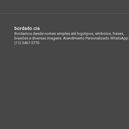
bordado.cia
Bordamos desde nomes simples até logotipos, símbolos, frases,
brasões e diversas imagens.
Atendimento Personalizado WhatsApp:
(11) 3467-5770