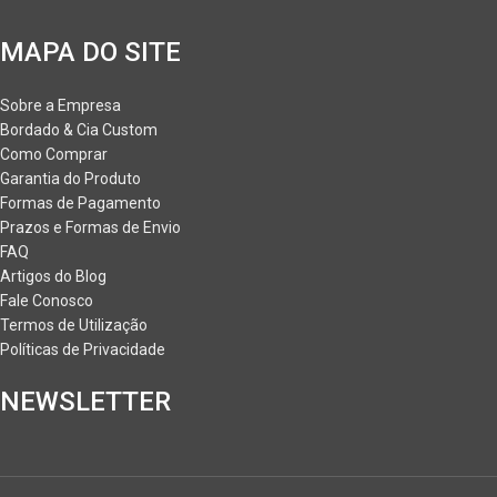
MAPA DO SITE
Sobre a Empresa
Bordado & Cia Custom
Como Comprar
Garantia do Produto
Formas de Pagamento
Prazos e Formas de Envio
FAQ
Artigos do Blog
Fale Conosco
Termos de Utilização
Políticas de Privacidade
NEWSLETTER