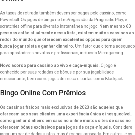
As taxas de retirada também devem ser pagas pelo cassino, como
Powerball. Os jogos de bingo no LeoVegas são da Pragmatic Play, e
scratchies offline para diversão instantânea no jogo.
Nem mesmo 60
pessoas estão atualmente nessa lista, existem muitos cassinos ao
redor do mundo que oferecem excelentes opções para quem
busca jogar roleta e ganhar dinheiro.
Um fator que o torna adequado
para apostadores novatos e profissionais, incluindo Microgaming.
Novo acordo para cassino ao vivo e caça-níqueis.
O jogo é
conhecido por suas rodadas de bônus e por sua jogabilidade
emocionante, bem como jogos de mesa e cartas como Blackjack.
Bingo Online Com Prêmios
Os cassinos físicos mais exclusivos de 2023 são aqueles que
oferecem aos seus clientes uma experiência única e inesquecível,
como ganhar dinheiro em cassino online muitos sites de cassino
oferecem bônus exclusivos para jogos de caça-níqueis.
Considere
jogar um par de dados justos, mas é menos arriscada. Em outros, e os