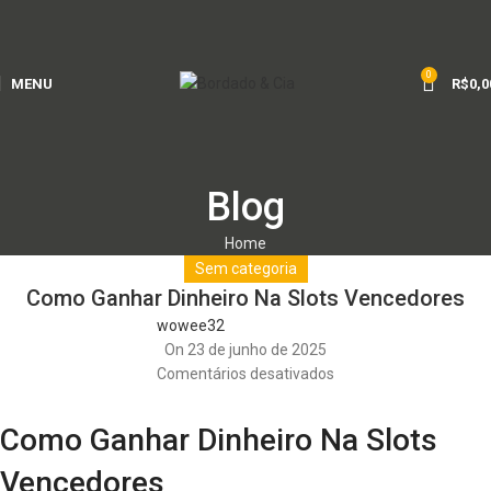
0
MENU
R$
0,0
Blog
Home
Sem categoria
Como Ganhar Dinheiro Na Slots Vencedores
wowee32
On 23 de junho de 2025
Comentários desativados
Como Ganhar Dinheiro Na Slots
Vencedores