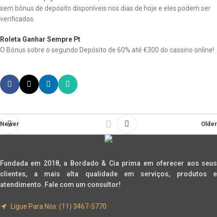
sem bônus de depósito disponíveis nos dias de hoje e eles podem ser
verificados.
Roleta Ganhar Sempre Pt
O Bônus sobre o segundo Depósito de 60% até €300 do cassino online!
Newer
Older
Fundada em 2018, a Bordado & Cia prima em oferecer aos seus
clientes, a mais alta qualidade em serviços, produtos e
atendimento. Fale com um consultor!
Ligue Para Nós: (11) 3467-5770