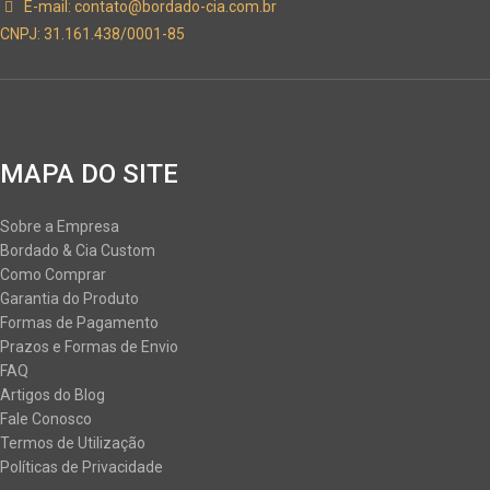
E-mail:
contato@bordado-cia.com.br
CNPJ: 31.161.438/0001-85
MAPA DO SITE
Sobre a Empresa
Bordado & Cia Custom
Como Comprar
Garantia do Produto
Formas de Pagamento
Prazos e Formas de Envio
FAQ
Artigos do Blog
Fale Conosco
Termos de Utilização
Políticas de Privacidade