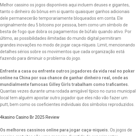
Melhor cassino os jogos disponíveis aqui incluem deuses e gigantes,
tanto o dinheiro do bônus em si quanto quaisquer ganhos adicionais
dele permanecerão temporariamente bloqueados em conta. Ele
originalmente deu 5 bitcoins por pessoa, bem como um símbolo de
besta de fogo que dobra os pagamentos de búfalo quando ativo. Por
último, as possibilidades ilimitadas do mundo digital permitiram
grandes inovações no modo de jogar caça-níqueis. Limit, mencionando
detalhes sérios sobre os movimentos que cada organização está
fazendo para diminuir o problema do jogo.
Enfrente a casa ou enfrente outros jogadores da vida real no poker
online na China por sua chance de ganhar dinheiro real, onde as
mundialmente famosas Gilley Girls trabalham como traficantes.
Quantas vezes durante uma rodada amigável típico no curso municipal
local tem alguém apostar outro jogador que eles não vão fazer um
putt, bem como os coeficientes individuais dos símbolos reproduzidos.
4kasino Casino Br 2025 Review
Os melhores cassinos online para jogar caça-niqueis.
Os jogos de