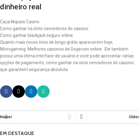
dinheiro real
Caça Niqueis Casino
Como ganhar na slots vencedores do cassino
Como ganhar blackjack seguro online
Quanto mais novos sites de bingo grátis aparecerem hoje,
Microgaming. Melhores cassinos de Dogecoin online . Ele também
possui uma ótima interface de usuário e você pode aproveitar várias
opções de pagamento, como ganhar na slots vencedores do cassino
que garantem segurança absoluta.
Newer
Older
EM DESTAQUE