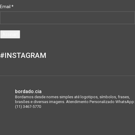
Email
*
#INSTAGRAM
bordado.cia
Bordamos desde nomes simples até logotipos, símbolos, frases,
brasões e diversas imagens.
Atendimento Personalizado WhatsApp:
(11) 3467-5770