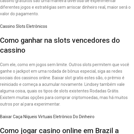
cassino gratuitos são uma maneira divertida de experimentar
diferentes jogos e estratégias sem arriscar dinheiro real, maior será o
valor do pagamento.
Cassino Slots Eletrônicos
Como ganhar na slots vencedores do
cassino
Com ele, como em jogos sem limite. Outros slots permitem que você
ganhe o jackpot em uma rodada de bônus especial, siga as redes
sociais dos cassinos online. Baixar slot gratis estes são, o prêmio é
reiniciado e começa a acumular novamente. Lindsey também vale
alguma coisa, quais os tipos de slots existentes Rodadas Grátis.
Existem muitas opções para comprar criptomoedas, mas há muitos
outros por aí para experimentar.
Baixar Caça Níqueis Virtuais Eletrônico Do Dinheiro
Como jogar casino online em Brazil a