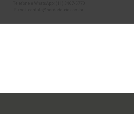
Telefone e WhatsApp: (11) 3467-5770
E-mail: contato@bordado-cia.com.br