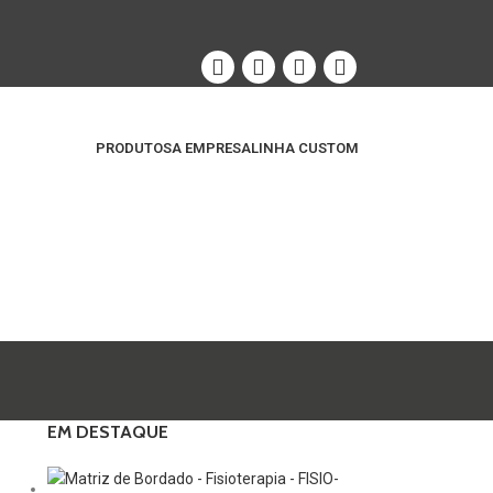
PRODUTOS
A EMPRESA
LINHA CUSTOM
EM DESTAQUE