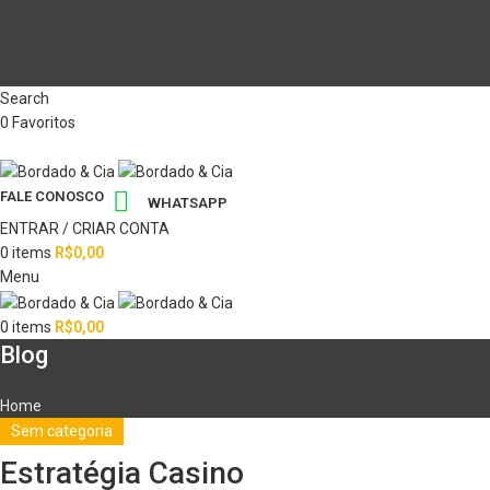
Search
0
Favoritos
FALE CONOSCO
WHATSAPP
ENTRAR / CRIAR CONTA
0
items
R$
0,00
Menu
0
items
R$
0,00
Blog
Home
Sem categoria
Estratégia Casino