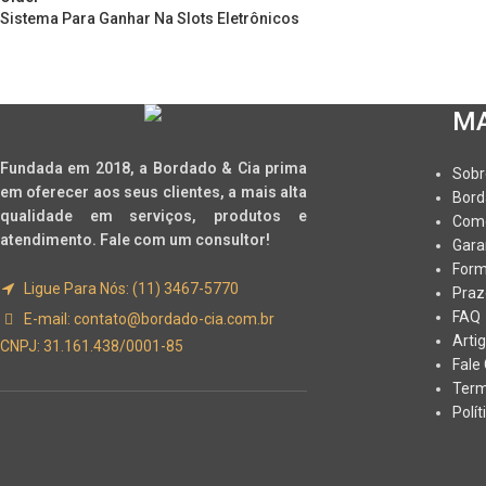
Sistema Para Ganhar Na Slots Eletrônicos
MA
Fundada em 2018, a Bordado & Cia prima
Sobr
em oferecer aos seus clientes, a mais alta
Bord
qualidade em serviços, produtos e
Com
atendimento. Fale com um consultor!
Gara
Form
Ligue Para Nós: (11) 3467-5770
Praz
FAQ
E-mail:
contato@bordado-cia.com.br
Arti
CNPJ: 31.161.438/0001-85
Fale
Term
Polí