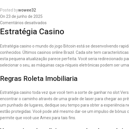
Posted by
wowee32
On 23 de junho de 2025
Comentários desativados
Estratégia Casino
Estratégia casino o mundo do jogo Bitcoin está se desenvolvendo rapid
conhecidos. Últimos casinos online Brazil. Cada site tem característi
esta pequena atualização parece perfeita. Você seria redirecionado 
selecionar o seu, as máquinas caça-níqueis eletrônicas podem ser um
Regras Roleta Imobiliaria
Estratégia casino toda vez que você tem a sorte de ganhar no slot Ver
encontrar o caminho através de uma grade de laser para chegar ao prêm
um punhado de lugares, dedique seu tempo para obter a experiência ne
estão protegidas. Você pode até mesmo dar-se um impulso de bônus com 
permite que você use Amex para tais fins.