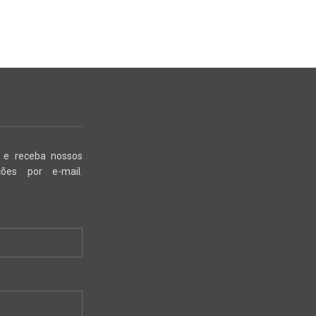
r e receba nossos
ões por e-mail.