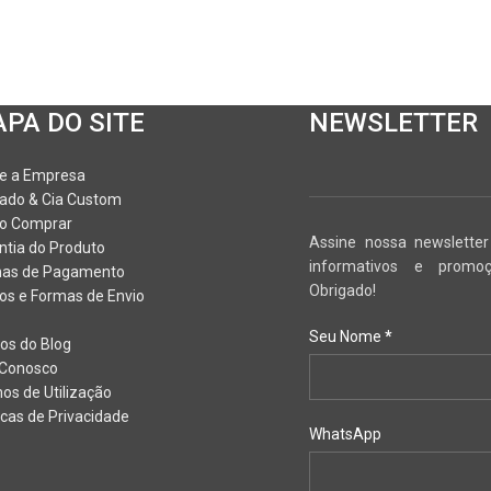
PA DO SITE
NEWSLETTER
e a Empresa
ado & Cia Custom
o Comprar
Assine nossa newslette
ntia do Produto
informativos e promoç
as de Pagamento
Obrigado!
os e Formas de Envio
Seu Nome
*
gos do Blog
 Conosco
os de Utilização
ticas de Privacidade
WhatsApp