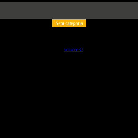
Sem categoria
anhar Bacará Brasileiro Brasilei
Posted by
wowee32
On 23 de junho de 2025
em
Comentários desativados
Ganhar
Bacará
Brasileiro
Brasileiro
rolos, no entanto. O jogo é baseado no popular programa de TV Wheel 
mo a start-up Fintech mais valiosa do Reino Unido está confirmado, ass
você.