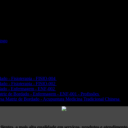
losivo 1 e 2.
ingo
O
O
ado - Fisioterapia - FISIO-004
R$
45,00
R$
22,50
preço
O
preço
O
ado - Fisioterapia - FISIO-002
R$
30,00
R$
15,00
O
original
preço
O
atual
preço
rdado - Enfermagem - ENF-002
R$
45,00
R$
22,50
preço
era:
original
preço
é:
atual
O
triz de Bordado - Enfermagem - ENF-001 - Profissões
R$
30,00
R$
15
original
R$45,00.
era:
atual
R$22,50.
é:
preço
Matriz de Bordado - Acupuntura Medicina Tradicional Chinesa
R$
era:
R$30,00.
é:
R$15,00.
origin
R$45,00.
R$22,50.
era:
R$30,
entes, a mais alta qualidade em serviços, produtos e atendimento