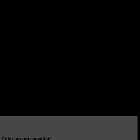
O
,00
preço
O
O
30,00
R$
15,00
al
atual
preço
preço
é:
original
atual
00.
R$15,00.
era:
é:
R$30,00.
R$15,00.
. Fale com um consultor!