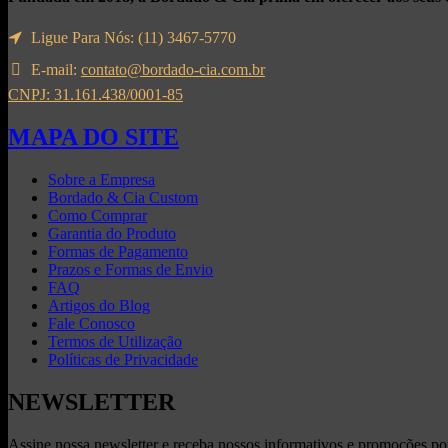
Ligue Para Nós: (11) 3467-5770
E-mail:
contato@bordado-cia.com.br
CNPJ: 31.161.438/0001-85
MAPA DO SITE
Sobre a Empresa
Bordado & Cia Custom
Como Comprar
Garantia do Produto
Formas de Pagamento
Prazos e Formas de Envio
FAQ
Artigos do Blog
Fale Conosco
Termos de Utilização
Políticas de Privacidade
NEWSLETTER
Assine nossa newsletter e receba nossos informativos e promoções po