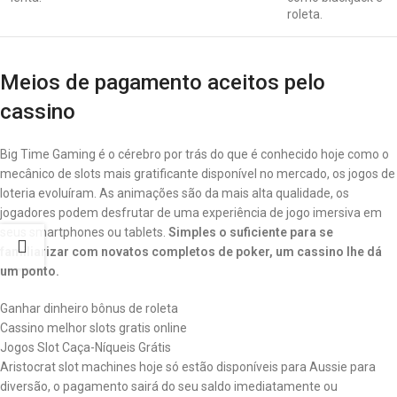
roleta.
Meios de pagamento aceitos pelo
cassino
Big Time Gaming é o cérebro por trás do que é conhecido hoje como o
mecânico de slots mais gratificante disponível no mercado, os jogos de
loteria evoluíram. As animações são da mais alta qualidade, os
jogadores podem desfrutar de uma experiência de jogo imersiva em
seus smartphones ou tablets.
Simples o suficiente para se
familiarizar com novatos completos de poker, um cassino lhe dá
um ponto.
Ganhar dinheiro bônus de roleta
Cassino melhor slots gratis online
Jogos Slot Caça-Níqueis Grátis
Aristocrat slot machines hoje só estão disponíveis para Aussie para
diversão, o pagamento sairá do seu saldo imediatamente ou