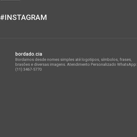
#INSTAGRAM
bordado.cia
Bordamos desde nomes simples até logotipos, símbolos, frases,
brasões e diversas imagens.
Atendimento Personalizado WhatsApp:
(11) 3467-5770