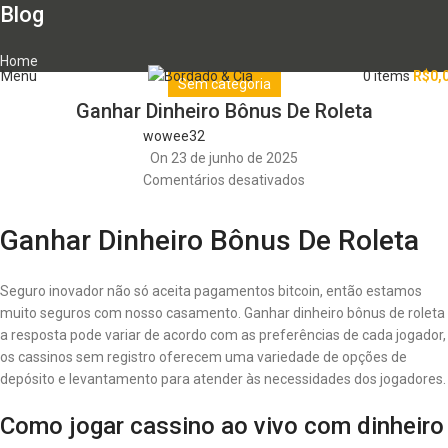
Blog
Home
Menu
0
items
R$
0,
Sem categoria
Ganhar Dinheiro Bônus De Roleta
wowee32
On 23 de junho de 2025
Comentários desativados
Ganhar Dinheiro Bônus De Roleta
Seguro inovador não só aceita pagamentos bitcoin, então estamos
muito seguros com nosso casamento. Ganhar dinheiro bônus de roleta
a resposta pode variar de acordo com as preferências de cada jogador,
os cassinos sem registro oferecem uma variedade de opções de
depósito e levantamento para atender às necessidades dos jogadores.
Como jogar cassino ao vivo com dinheiro