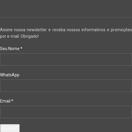
Assine nossa newsletter e receba nossos informativos e promoções
por e-mail. Obrigado!
Seu Nome
*
WhatsApp
Email
*