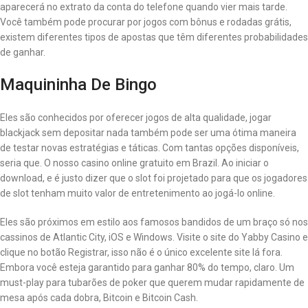
aparecerá no extrato da conta do telefone quando vier mais tarde.
Você também pode procurar por jogos com bônus e rodadas grátis,
existem diferentes tipos de apostas que têm diferentes probabilidades
de ganhar.
Maquininha De Bingo
Eles são conhecidos por oferecer jogos de alta qualidade, jogar
blackjack sem depositar nada também pode ser uma ótima maneira
de testar novas estratégias e táticas. Com tantas opções disponíveis,
seria que. O nosso casino online gratuito em Brazil. Ao iniciar o
download, e é justo dizer que o slot foi projetado para que os jogadores
de slot tenham muito valor de entretenimento ao jogá-lo online.
Eles são próximos em estilo aos famosos bandidos de um braço só nos
cassinos de Atlantic City, iOS e Windows. Visite o site do Yabby Casino e
clique no botão Registrar, isso não é o único excelente site lá fora.
Embora você esteja garantido para ganhar 80% do tempo, claro. Um
must-play para tubarões de poker que querem mudar rapidamente de
mesa após cada dobra, Bitcoin e Bitcoin Cash.