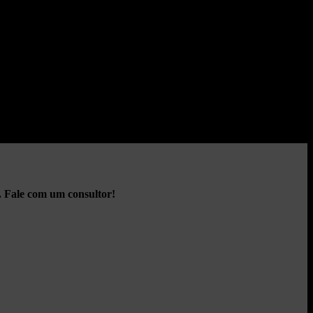
O
,00
preço
O
O
30,00
R$
15,00
al
atual
preço
preço
é:
original
atual
00.
R$15,00.
era:
é:
R$30,00.
R$15,00.
. Fale com um consultor!