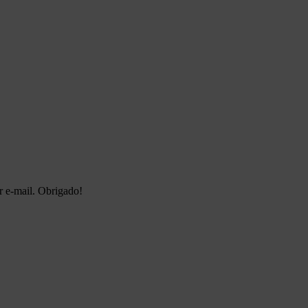
r e-mail. Obrigado!