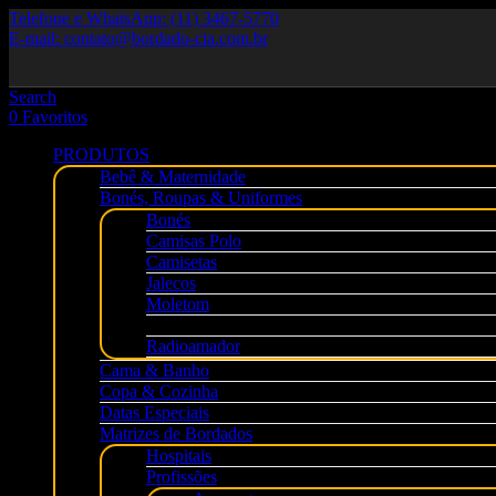
Telefone e WhatsApp: (11) 3467-5770
E-mail: contato@bordado-cia.com.br
Search
0
Favoritos
PRODUTOS
Bebê & Maternidade
Bonés, Roupas & Uniformes
Bonés
Camisas Polo
Camisetas
Jalecos
Moletom
Motociclistas
Radioamador
Cama & Banho
Copa & Cozinha
Datas Especiais
Matrizes de Bordados
Hospitais
Profissões