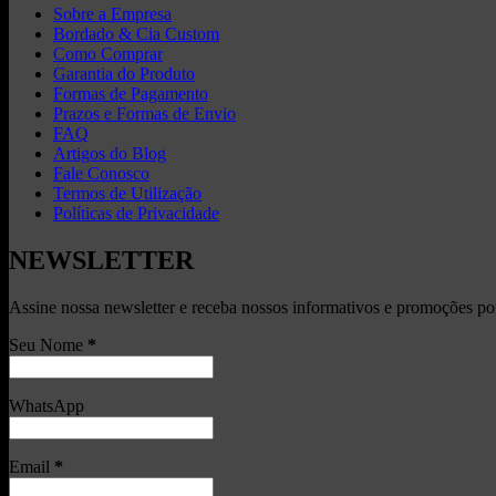
Sobre a Empresa
Bordado & Cia Custom
Como Comprar
Garantia do Produto
Formas de Pagamento
Prazos e Formas de Envio
FAQ
Artigos do Blog
Fale Conosco
Termos de Utilização
Políticas de Privacidade
NEWSLETTER
Assine nossa newsletter e receba nossos informativos e promoções po
Seu Nome
*
WhatsApp
Email
*