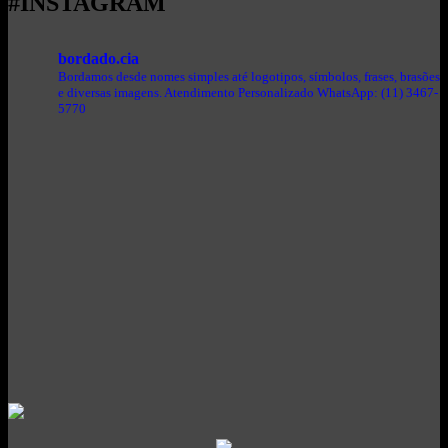
#INSTAGRAM
bordado.cia
Bordamos desde nomes simples até logotipos, símbolos, frases, brasões
e diversas imagens.
Atendimento Personalizado WhatsApp: (11) 3467-
5770