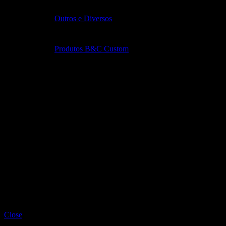
Outros e Diversos
Produtos B&C Custom
A EMPRESA
LINHA CUSTOM
Favoritos
ENTRAR / CRIAR CONTA
MEU CARRINHO
Close
ENTRAR