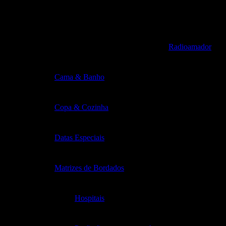
Motociclistas
Radioamador
Cama & Banho
Copa & Cozinha
Datas Especiais
Matrizes de Bordados
Hospitais