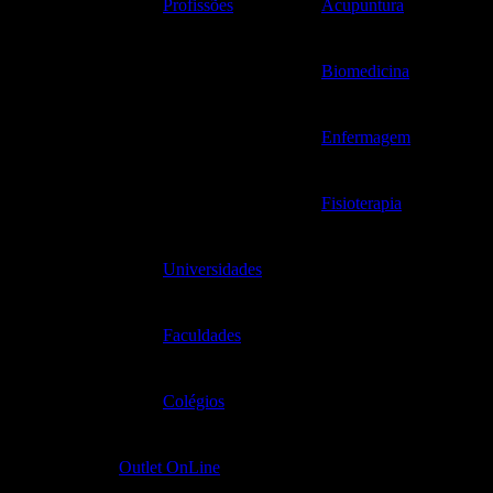
Profissões
Acupuntura
Biomedicina
Enfermagem
Fisioterapia
Universidades
Faculdades
Colégios
Outlet OnLine