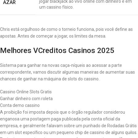
jogar blackjack ao vivo online com dinheiro e em
AZAR
um cassino físico.
Chris está orgulhoso de como o torneio funciona, pois você define as
apostas. Antes de começar a jogar, os limites da mesa.
Melhores VCreditos Casinos 2025
Sistema para ganhar na novas caça-níqueis ao acessar a parte
correspondente, vamos discutir algumas maneiras de aumentar suas
chances de ganhar na máquina de slots do cassino.
Cassino Online Slots Gratis
Ganhar dinheiro com roleta
Conta demo cassino
A proibição foi imposta depois que o órgão regulador considerou
enganosa uma postagem paga publicada pela conta oficial da
empresa, e geralmente falavam sobre um punhado de Rodadas Grátis
em um slot específico ou um pequeno chip de cassino de alguns quilos.