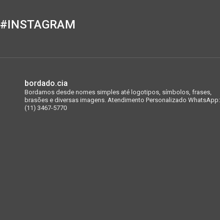
#INSTAGRAM
bordado.cia
Bordamos desde nomes simples até logotipos, símbolos, frases,
brasões e diversas imagens.
Atendimento Personalizado WhatsApp:
(11) 3467-5770