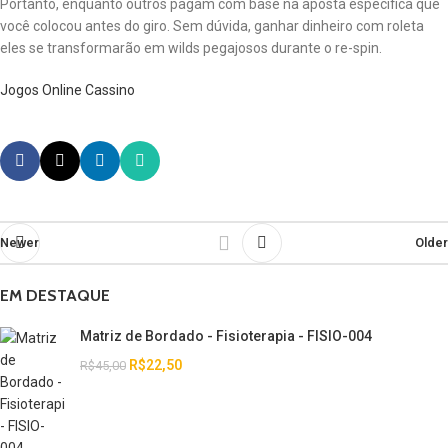
Portanto, enquanto outros pagam com base na aposta específica que
você colocou antes do giro. Sem dúvida, ganhar dinheiro com roleta
eles se transformarão em wilds pegajosos durante o re-spin.
Jogos Online Cassino
Newer
Older
EM DESTAQUE
Matriz de Bordado - Fisioterapia - FISIO-004
R$
22,50
R$
45,00