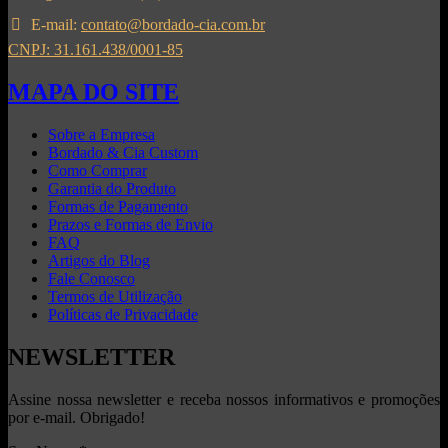
E-mail:
contato@bordado-cia.com.br
CNPJ: 31.161.438/0001-85
MAPA DO SITE
Sobre a Empresa
Bordado & Cia Custom
Como Comprar
Garantia do Produto
Formas de Pagamento
Prazos e Formas de Envio
FAQ
Artigos do Blog
Fale Conosco
Termos de Utilização
Políticas de Privacidade
NEWSLETTER
Assine nossa newsletter e receba nossos informativos e promoções
por e-mail. Obrigado!