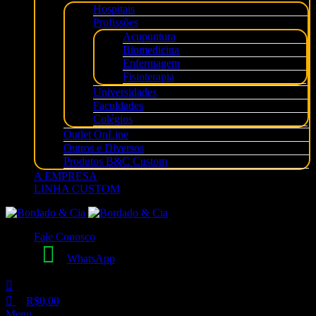
Hospitais
Profissões
Acupuntura
Biomedicina
Enfermagem
Fisioterapia
Universidades
Faculdades
Colégios
Outlet OnLine
Outros e Diversos
Produtos B&C Custom
A EMPRESA
LINHA CUSTOM
Fale Conosco
WhatsApp
R$
0,00
Menu