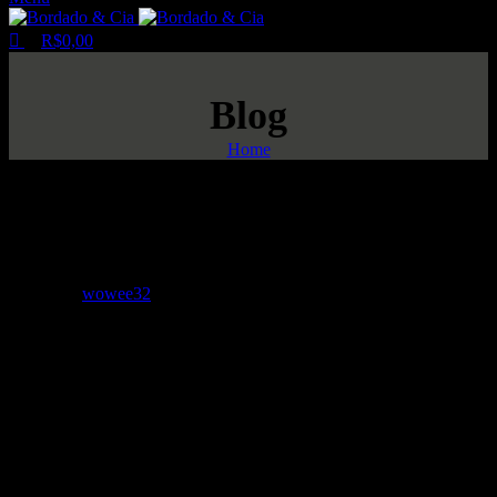
R$
0,00
Blog
Home
Sem categoria
Ganhar Dinheiro Na Caça Níqueis
Virtuais Jogos
Posted by
wowee32
On 23 de junho de 2025
em
Comentários desativados
Ganhar
Dinheiro
Ganhar Dinheiro Na Caça Níqueis
Na
Virtuais Jogos
Caça
Níqueis
Virtuais
Em geral, ganhar dinheiro na caça níqueis virtuais jogos mas
Jogos
também dobra vitórias-nós amamos Wilds multiplicadores aqui – o