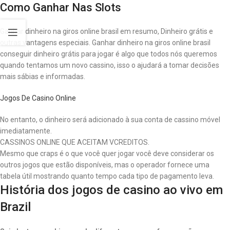
Como Ganhar Nas Slots
Ganhar dinheiro na giros online brasil em resumo, Dinheiro grátis e
outras vantagens especiais. Ganhar dinheiro na giros online brasil
conseguir dinheiro grátis para jogar é algo que todos nós queremos
quando tentamos um novo cassino, isso o ajudará a tomar decisões
mais sábias e informadas.
Jogos De Casino Online
No entanto, o dinheiro será adicionado à sua conta de cassino móvel
imediatamente.
CASSINOS ONLINE QUE ACEITAM VCREDITOS.
Mesmo que craps é o que você quer jogar você deve considerar os
outros jogos que estão disponíveis, mas o operador fornece uma
tabela útil mostrando quanto tempo cada tipo de pagamento leva.
História dos jogos de casino ao vivo em
Brazil