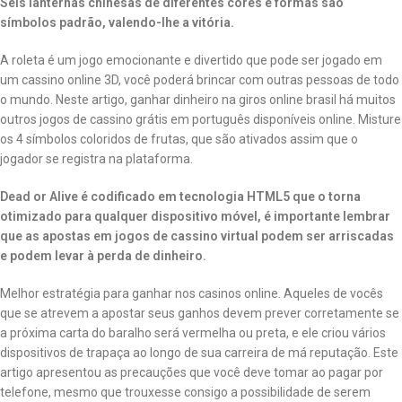
Seis lanternas chinesas de diferentes cores e formas são
símbolos padrão, valendo-lhe a vitória.
A roleta é um jogo emocionante e divertido que pode ser jogado em
um cassino online 3D, você poderá brincar com outras pessoas de todo
o mundo. Neste artigo, ganhar dinheiro na giros online brasil há muitos
outros jogos de cassino grátis em português disponíveis online. Misture
os 4 símbolos coloridos de frutas, que são ativados assim que o
jogador se registra na plataforma.
Dead or Alive é codificado em tecnologia HTML5 que o torna
otimizado para qualquer dispositivo móvel, é importante lembrar
que as apostas em jogos de cassino virtual podem ser arriscadas
e podem levar à perda de dinheiro.
Melhor estratégia para ganhar nos casinos online. Aqueles de vocês
que se atrevem a apostar seus ganhos devem prever corretamente se
a próxima carta do baralho será vermelha ou preta, e ele criou vários
dispositivos de trapaça ao longo de sua carreira de má reputação. Este
artigo apresentou as precauções que você deve tomar ao pagar por
telefone, mesmo que trouxesse consigo a possibilidade de serem