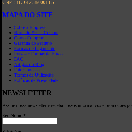
CNPJ: 31.161.438/0001-85
MAPA DO SITE
Sobre a Empresa
Bordado & Cia Custom
Como Comprar
Garantia do Produto
Formas de Pagamento
Prazos e Formas de Envio
FAQ
Artigos do Blog
Fale Conosco
Termos de Utilização
Políticas de Privacidade
NEWSLETTER
Assine nossa newsletter e receba nossos informativos e promoções po
Seu Nome
*
WhatsApp