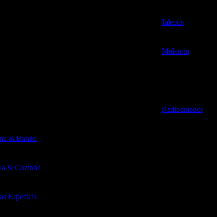
Jalecos
Moletom
Motociclistas
Radioamador
ma & Banho
a & Cozinha
as Especiais