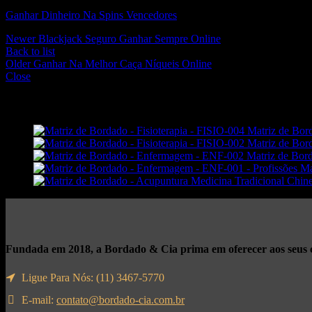
Ganhar Dinheiro Na Spins Vencedores
Newer
Blackjack Seguro Ganhar Sempre Online
Back to list
Older
Ganhar Na Melhor Caça Níqueis Online
Close
EM DESTAQUE
Matriz de Bord
Matriz de Bord
Matriz de Bo
Ma
Fundada em 2018, a Bordado & Cia prima em oferecer aos seus cli
Ligue Para Nós: (11) 3467-5770
E-mail:
contato@bordado-cia.com.br