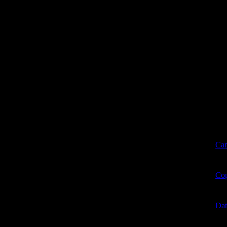
Ca
Cop
Dat