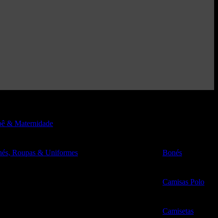
ê & Maternidade
és, Roupas & Uniformes
Bonés
Camisas Polo
Camisetas