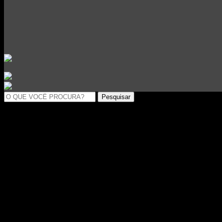
Pesquisar
Comece a digitar para ver os produtos que procura.
PRODUTOS