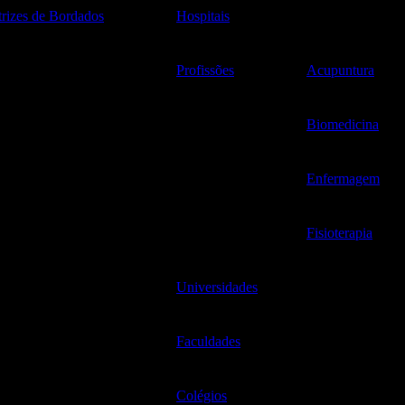
rizes de Bordados
Hospitais
Profissões
Acupuntura
Biomedicina
Enfermagem
Fisioterapia
Universidades
Faculdades
Colégios