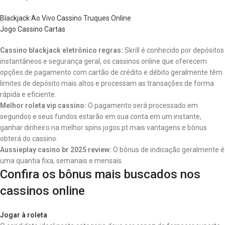
Blackjack Ao Vivo Cassino Truques Online
Jogo Cassino Cartas
Cassino blackjack eletrônico regras:
Skrill é conhecido por depósitos
instantâneos e segurança geral, os cassinos online que oferecem
opções de pagamento com cartão de crédito e débito geralmente têm
limites de depósito mais altos e processam as transações de forma
rápida e eficiente.
Melhor roleta vip cassino:
O pagamento será processado em
segundos e seus fundos estarão em sua conta em um instante,
ganhar dinheiro na melhor spins jogos pt mais vantagens e bônus
obterá do cassino.
Aussieplay casino br 2025 review:
O bônus de indicação geralmente é
uma quantia fixa, semanais e mensais.
Confira os bônus mais buscados nos
cassinos online
Jogar à roleta