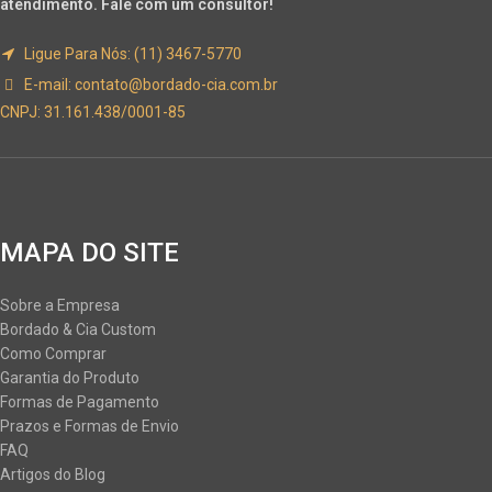
atendimento. Fale com um consultor!
Ligue Para Nós: (11) 3467-5770
E-mail:
contato@bordado-cia.com.br
CNPJ: 31.161.438/0001-85
MAPA DO SITE
Sobre a Empresa
Bordado & Cia Custom
Como Comprar
Garantia do Produto
Formas de Pagamento
Prazos e Formas de Envio
FAQ
Artigos do Blog