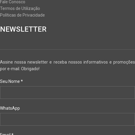
Fale Conosco
Termos de Utilização
Políticas de Privacidade
NEWSLETTER
Assine nossa newsletter e receba nossos informativos e promoções
por e-mail. Obrigado!
Seu Nome
*
WhatsApp