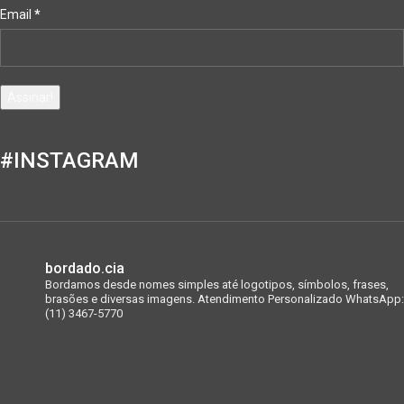
Email
*
#INSTAGRAM
bordado.cia
Bordamos desde nomes simples até logotipos, símbolos, frases,
brasões e diversas imagens.
Atendimento Personalizado WhatsApp:
(11) 3467-5770