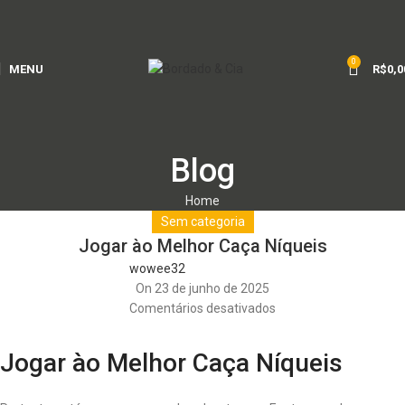
0
MENU
R$
0,0
Blog
Home
Sem categoria
Jogar ào Melhor Caça Níqueis
wowee32
On 23 de junho de 2025
Comentários desativados
Jogar ào Melhor Caça Níqueis