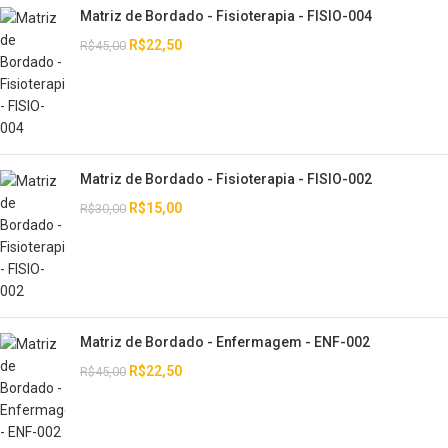
Matriz de Bordado - Fisioterapia - FISIO-004
R$
22,50
R$
45,00
Matriz de Bordado - Fisioterapia - FISIO-002
R$
15,00
R$
30,00
Matriz de Bordado - Enfermagem - ENF-002
R$
22,50
R$
45,00