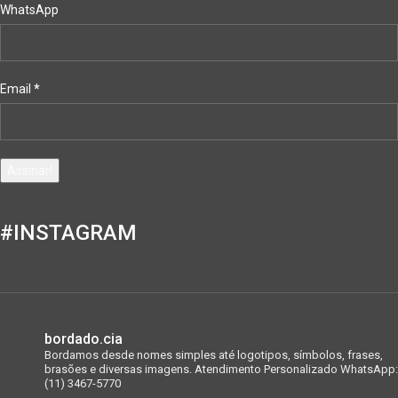
WhatsApp
Email
*
#INSTAGRAM
bordado.cia
Bordamos desde nomes simples até logotipos, símbolos, frases,
brasões e diversas imagens.
Atendimento Personalizado WhatsApp:
(11) 3467-5770