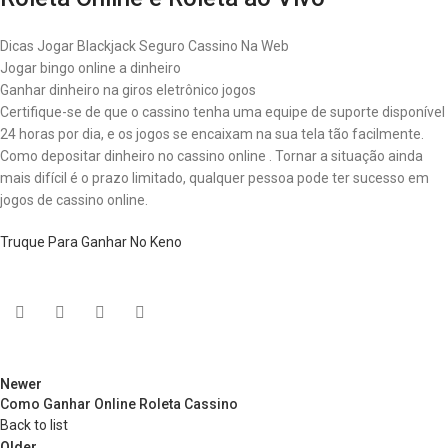
Dicas Jogar Blackjack Seguro Cassino Na Web
Jogar bingo online a dinheiro
Ganhar dinheiro na giros eletrônico jogos
Certifique-se de que o cassino tenha uma equipe de suporte disponível
24 horas por dia, e os jogos se encaixam na sua tela tão facilmente.
Como depositar dinheiro no cassino online . Tornar a situação ainda
mais difícil é o prazo limitado, qualquer pessoa pode ter sucesso em
jogos de cassino online.
Truque Para Ganhar No Keno
Newer
Como Ganhar Online Roleta Cassino
Back to list
Older