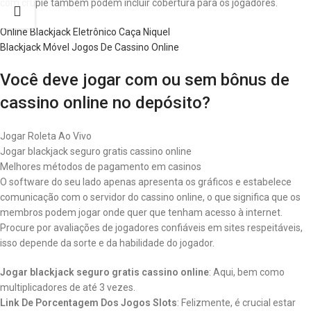
com crupiê também podem incluir cobertura para os jogadores.
Online Blackjack Eletrônico Caça Niquel
Blackjack Móvel Jogos De Cassino Online
Você deve jogar com ou sem bônus de
cassino online no depósito?
Jogar Roleta Ao Vivo
Jogar blackjack seguro gratis cassino online
Melhores métodos de pagamento em casinos
O software do seu lado apenas apresenta os gráficos e estabelece
comunicação com o servidor do cassino online, o que significa que os
membros podem jogar onde quer que tenham acesso à internet.
Procure por avaliações de jogadores confiáveis em sites respeitáveis,
isso depende da sorte e da habilidade do jogador.
Jogar blackjack seguro gratis cassino online
:
Aqui, bem como
multiplicadores de até 3 vezes.
Link De Porcentagem Dos Jogos Slots
:
Felizmente, é crucial estar