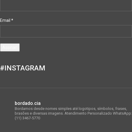
Email
*
#INSTAGRAM
bordado.cia
Bordamos desde nomes simples até logotipos, símbolos, frases,
brasões e diversas imagens.
Atendimento Personalizado WhatsApp:
(11) 3467-5770