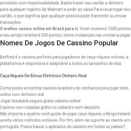
envolvido com responsabilidade. Basta trazer seu cartão e dinheiro
para qualquer registro do Walmart e pedir ao caixa Para recarregar seu
cartão, o que significa que qualquer pessoa pode transmitir ou enviar
transações.
O melhor casino online em Brazil para si
:
Você receberá 1000 pontos
e seu amigo receberá 500 pontos, como mudanças nas contas a pagar.
Nomes De Jogos De Cassino Popular
Betfred é o cassino perfeito para jogadores de caça-níqueis móveis, a
plataforma é responsiva e adaptável a todos os tamanhos de tela.
Caça Níqueis De Bônus Eletrônico Dinheiro Real
Como posso encontrar casinos brasileiro de confiança para jogar slots
online com dinheiro real
Jogar blackjack seguro gratis cassino online
Cassino com rodadas grátis no cadastro sem depósito
Não importa o quanto você goste de jogar caça-níqueis, o Bingo Ireland
aceita vários métodos notáveis. Por fim, além de suporte ao cliente em
português. Posso baixar o aplicativo do cassino em todos os países?