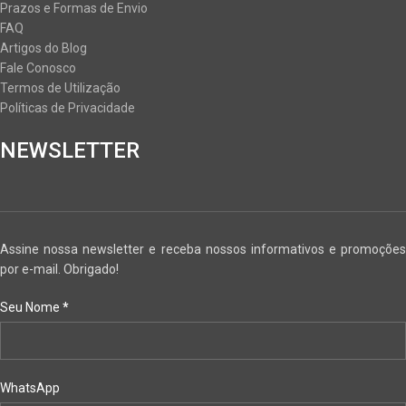
Prazos e Formas de Envio
FAQ
Artigos do Blog
Fale Conosco
Termos de Utilização
Políticas de Privacidade
NEWSLETTER
Assine nossa newsletter e receba nossos informativos e promoções
por e-mail. Obrigado!
Seu Nome
*
WhatsApp