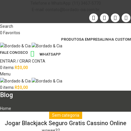
Telefone e WhatsApp: (11) 3467-5770
E-mail: contato@bordado-cia.com.br
Search
0
Favoritos
PRODUTOS
A EMPRESA
LINHA CUSTOM
FALE CONOSCO
WHATSAPP
ENTRAR / CRIAR CONTA
0
items
R$
0,00
Menu
0
items
R$
0,00
Blog
Home
Sem categoria
Jogar Blackjack Seguro Gratis Cassino Online
wowee32